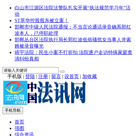
白山市江源区法院法警队扎实开展“执法规范学习年”活
动
ST萃华控股股东被立案！
邯郸市中级人民法院通报：不当言论通话录音确系郭红
波本人，已停职处理
邯郸丛台区法院执行局长郭红波低俗骚扰女当事人并索
贿被录音曝光
靖宇法院：民生小案不打折扣 法院逐户走访特殊家庭查
清纠纷真相
手机版
|
登陆
|
注册
|
留言
|
设首页
|
加收藏
手机导航
首页
强图
综合资讯