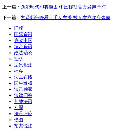
上一篇：
免流时代即将逝去 中国移动官方发声严打
下一篇：
鉴黄师每晚看上千女主播 被女友抱怨身体差
旧版
国际资讯
廉政中国
综合资讯
政法动态
经济
法讯聚焦
社会
法工在线
民生维权
法讯独家
法律问答
各地法讯
专题
法讯评论
强图
拍案说法