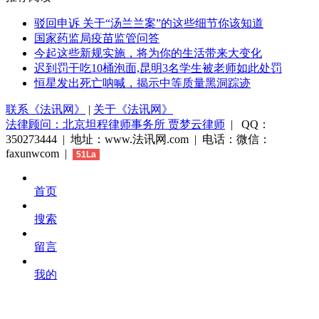
驳回申诉 关于“汤兰兰案”的这些细节你该知道
国家药监局疫苗监管问答
今起这些新规实施，将为你的生活带来大变化
迟到罚干吃10桶泡面,昆明3名学生被老师如此处罚
恒星发出死亡呐喊，揭示中等质量黑洞踪迹
联系《法讯网》
|
关于《法讯网》
法律顾问：北京坦程律师事务所 贾梦云律师
| QQ：
350273444 | 地址：www.法讯网.com | 电话：微信：
faxunwcom |
51La
首页
搜索
留言
我的