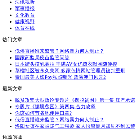
法讯视听
军事播报
文化教育
健康视野
体育在线
热门文章
低俗直播谁来监管？网络暴力何人制止？
国家药监局疫苗监管问答
日本街头摸乳募捐 丰满AV女优撩衣献胸随便摸
草榴社区被永久关闭 多家色情网站管理员被判重刑
泰国最美人妖Poy私照曝光 曾演澳门风云2
最新文章
脱贫攻坚大型政论专题片《摆脱贫困》第一集 庄严承诺
专题片《摆脱贫困》第四集 合力攻坚
你该如何节省地使用口罩?
低俗直播谁来监管？网络暴力何人制止？
洛阳女孩在家被暖气工猥亵 家人报警俩月却见不到民警
推荐阅读