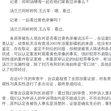
记者：你和汤继海一起在他们家看过录像么？
汤兰兰同村村民 王占军：嗯，看过。
记者：一起看过黄色录像吗？
汤兰兰同村村民 王占军：看过。
各原审被告人现在对是否看过黄色录像说法不一，合议庭
查认定，侦查机关没有查清2003年涉案影碟机的来源，也没有
鉴定，存在取证、鉴定不到位的问题，但根据被害人陈述和多
供述，可以认定案发时观看黄色录像的事实。强奸犯罪不易取
到性侵的案件取证更难，本案原审认定的8起犯罪事实中，有5
汤兰兰实施性侵，除了刘万有和刘长海始终是“零口供”，其他
认了犯罪经过。
在近6个月的审查中，合议庭核查了全部涉案证据，对各类
观性与真实性进行了多次论证，最终形成结论。
审查合议庭审判长孙观宇：通过我们的审查，对申诉人逐
查，我们认为申诉人的申诉理由均是不能成立的，不符合刑诉
件，原判认定各被告人事实是清楚的，证据是确实充分的，量