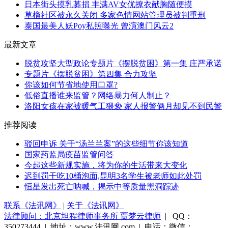
日本街头摸乳募捐 丰满AV女优撩衣献胸随便摸
草榴社区被永久关闭 多家色情网站管理员被判重刑
泰国最美人妖Poy私照曝光 曾演澳门风云2
最新文章
脱贫攻坚大型政论专题片《摆脱贫困》第一集 庄严承诺
专题片《摆脱贫困》第四集 合力攻坚
你该如何节省地使用口罩?
低俗直播谁来监管？网络暴力何人制止？
洛阳女孩在家被暖气工猥亵 家人报警俩月却见不到民警
推荐阅读
驳回申诉 关于“汤兰兰案”的这些细节你该知道
国家药监局疫苗监管问答
今起这些新规实施，将为你的生活带来大变化
迟到罚干吃10桶泡面,昆明3名学生被老师如此处罚
恒星发出死亡呐喊，揭示中等质量黑洞踪迹
联系《法讯网》
|
关于《法讯网》
法律顾问：北京坦程律师事务所 贾梦云律师
| QQ：
350273444 | 地址：www.法讯网.com | 电话：微信：