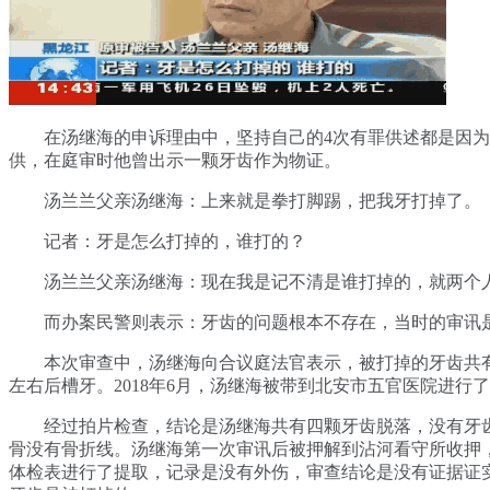
在汤继海的申诉理由中，坚持自己的4次有罪供述都是因为
供，在庭审时他曾出示一颗牙齿作为物证。
汤兰兰父亲汤继海：上来就是拳打脚踢，把我牙打掉了。
记者：牙是怎么打掉的，谁打的？
汤兰兰父亲汤继海：现在我是记不清是谁打掉的，就两个
而办案民警则表示：牙齿的问题根本不存在，当时的审讯
本次审查中，汤继海向合议庭法官表示，被打掉的牙齿共
左右后槽牙。2018年6月，汤继海被带到北安市五官医院进行
经过拍片检查，结论是汤继海共有四颗牙齿脱落，没有牙
骨没有骨折线。汤继海第一次审讯后被押解到沾河看守所收押
体检表进行了提取，记录是没有外伤，审查结论是没有证据证