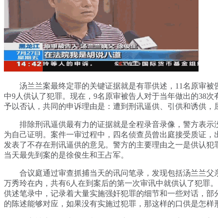
汤兰兰案最终定罪的关键证据就是有罪供述，11名原审被
中9人供认了犯罪。现在，9名原审被告人对于当年做出的38次
予以否认，共同的申诉理由是：遭到刑讯逼供、引供和诱供，
排除刑讯逼供最有力的证据就是全程录音录像，警方表示
为自己证明。案件一审过程中，四名侦查员曾出庭接受质证，
发表了不存在刑讯逼供的意见。警方的主要理由之一是供认犯
当天最先到案的是徐俊生和王占军。
合议庭通过审查抓捕当天的讯问笔录，发现包括汤兰兰父
万秀玲在内，共有6人在到案后的第一次审讯中就供认了犯罪
供述笔录中，记录着大量实施强奸犯罪的细节和一些对话，部
的陈述能够对应，如果没有实施过犯罪，那这样的口供是怎样