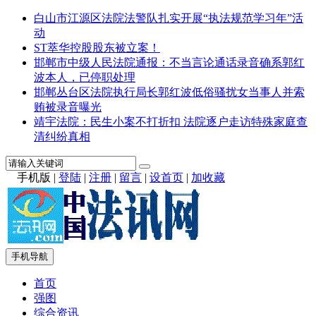
白山市江源区法院法警队扎实开展“执法规范学习年”活
动
ST萃华控股股东被立案！
邯郸市中级人民法院通报：不当言论通话录音确系郭红
波本人，已停职处理
邯郸丛台区法院执行局长郭红波低俗骚扰女当事人并索
贿被录音曝光
靖宇法院：民生小案不打折扣 法院逐户走访特殊家庭查
清纠纷真相
手机版
|
登陆
|
注册
|
留言
|
设首页
|
加收藏
手机导航
首页
强图
综合资讯