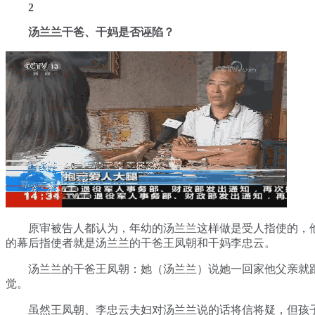
2
汤兰兰干爸、干妈是否诬陷？
原审被告人都认为，年幼的汤兰兰这样做是受人指使的，
的幕后指使者就是汤兰兰的干爸王凤朝和干妈李忠云。
汤兰兰的干爸王凤朝：她（汤兰兰）说她一回家他父亲就
觉。
虽然王凤朝、李忠云夫妇对汤兰兰说的话将信将疑，但孩