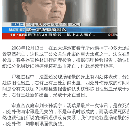
2008年12月13日，在五大连池市看守所内羁押了40多天
景突然死亡，这也成了公众关注此案的重大焦点之一。法医在
检后，将各器官检材进行病理检验，根据病理检验报告，确认
织低分化鳞状细胞癌伴坏死出血死亡，也就是死于肺癌。
尸检过程中，法医还发现汤瑞景的身上有四处体表伤，分
处陈旧性出血，右臂上有三处新鲜出血。四处外伤形成的时间
间是否有关联呢？病理检查报告确认头枕部陈旧性出血形成于
天，右臂三处新鲜出血，形成于死亡当日。
审查合议庭审判长孙观宇：汤瑞景最后一次审讯，是在死
四处外伤与审讯是无关的，不是审讯时形成的，而汤瑞景死因
然也跟他们所说的刑讯逼供没有关系，我们结论就是汤瑞景的
四处外伤，均非刑讯逼供所致。