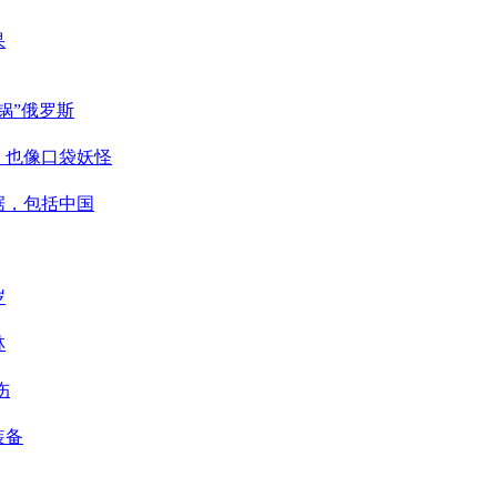
果
锅”俄罗斯
，也像口袋妖怪
据，包括中国
岁
林
伤
装备