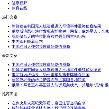
健康视野
体育在线
热门文章
朝鲜发布韩国无人机渗透进入平壤事件最终侦察结果
俄罗斯渔民打渔时发现奇怪物种，网友：像外星人，也像
就职仅45天的特拉斯宣布辞去英国首相职务
中国阅兵吓着日本
中国驻日大使馆接连遭到恐怖威胁
最新文章
中国驻日大使馆接连遭到恐怖威胁
朝鲜发布韩国无人机渗透进入平壤事件最终侦察结果
俄罗斯内战爆发，50公里车队离开阵地杀回国
就职仅45天的特拉斯宣布辞去英国首相职务
俄媒：拜登宣布美国进入能源紧急状态，并继续“甩锅”俄
推荐阅读
在判决杀人疑犯无罪后，泰国法官当场自杀
特朗普被曝曾威胁安倍：我记得珍珠港事件