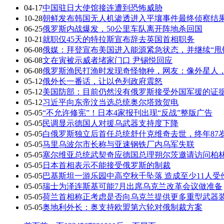
04-17
中国驻日大使馆接连遭到恐怖威胁
10-28
朝鲜发布韩国无人机渗透进入平壤事件最终侦察结
06-25
俄罗斯内战爆发，50公里车队离开阵地杀回国
10-21
就职仅45天的特拉斯宣布辞去英国首相职务
06-08
俄媒：拜登宣布美国进入能源紧急状态，并继续“甩
06-08
文在寅被示威者堵家门口 尹锡悦回应
06-08
俄罗斯渔民打渔时发现奇怪物种，网友：像外星人
05-12
俄外长一番话，让以色列政府震怒
05-12
美国防部：目前仍然没有俄罗斯接受外国军援的证
05-12
习近平向东帝汶当选总统奥尔塔致贺电
05-05
“不允许修宪”！日本4家报刊出现“反战”整版广告
05-05
民调显示德国人对援乌武器支持度下降
05-05
白俄罗斯独立后首任总统舒什克维奇去世，终年87
05-05
马里乌波尔市长称与亚速钢铁厂内乌军失联
05-05
塞尔维亚总统武契奇应德国总理朔尔茨邀请访问柏
05-05
日本首相表示不能接受俄罗斯的制裁
05-05
巴基斯坦一游乐园中高空秋千坠落 造成至少11人受
05-05
瑞士为泽连斯基可能7月出席乌克兰改革会议做准备
05-05
荷兰首相称正考虑是否向乌克兰提供更多重型武器
05-05
奥地利外长：奥支持欧盟第六轮对俄制裁方案