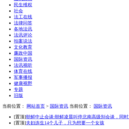
民生维权
社会
法工在线
法律问答
各地法讯
法讯评论
拍案说法
文化教育
廉政中国
国际资讯
法讯视听
体育在线
军事播报
健康视野
专题
旧版
当前位置：
网站首页
>
国际资讯
当前位置：
国际资讯
[置顶]
朝鲜中止会谈:朝鲜凌晨叫停北南高级别会谈，同
[置顶]
夫妇连生14个儿子，只为想要一个女孩