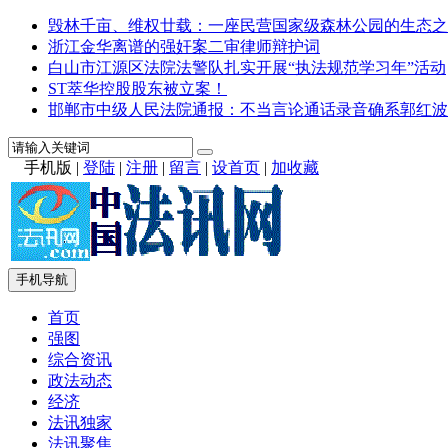
毁林千亩、维权廿载：一座民营国家级森林公园的生态之
浙江金华离谱的强奸案二审律师辩护词
白山市江源区法院法警队扎实开展“执法规范学习年”活动
ST萃华控股股东被立案！
邯郸市中级人民法院通报：不当言论通话录音确系郭红波
手机版
|
登陆
|
注册
|
留言
|
设首页
|
加收藏
手机导航
首页
强图
综合资讯
政法动态
经济
法讯独家
法讯聚焦