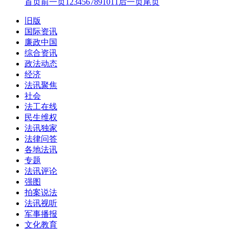
首页
前一页
1
2
3
4
5
6
7
8
9
10
11
后一页
尾页
旧版
国际资讯
廉政中国
综合资讯
政法动态
经济
法讯聚焦
社会
法工在线
民生维权
法讯独家
法律问答
各地法讯
专题
法讯评论
强图
拍案说法
法讯视听
军事播报
文化教育