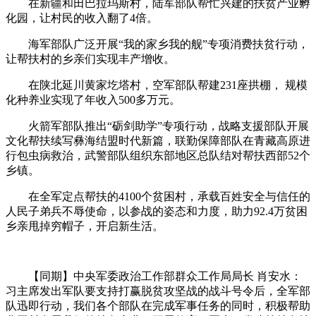
在新疆和田巴拉玛斯村，陆军部队帮忙兴建的扶贫产业孵
化园，让村民的收入翻了4倍。
海军部队广泛开展“我的家乡我的舰”专项消费扶贫行动，
让帮扶村的乡亲们实现丰产增收。
在陕北延川黄家圪塔村，空军部队帮建231座拱棚， 规模
化种养业实现了年收入500多万元。
火箭军部队推出“砺剑助学”专项行动，战略支援部队开展
文化帮扶续写彝海结盟时代新篇，联勤保障部队在青藏高原进
行包虫病救治，武警部队组织东部地区总队结对帮扶西部52个
乡镇。
在全军定点帮扶的4100个贫困村，承载百姓安全与信任的
人民子弟兵不辱使命，以参战的姿态和力度，助力92.4万贫困
乡亲甩掉穷帽子，开启新生活。
【同期】中央军委政治工作部群众工作局局长 肖安水：
习主席发出军队要支持打赢脱贫攻坚战的战斗号令后，全军部
队迅即行动，我们各个部队在完成军事任务的同时，积极帮助