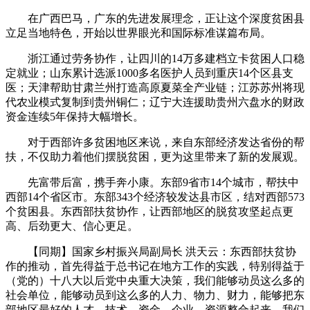
在广西巴马，广东的先进发展理念，正让这个深度贫困县
立足当地特色，开始以世界眼光和国际标准谋篇布局。
浙江通过劳务协作，让四川的14万多建档立卡贫困人口稳
定就业；山东累计选派1000多名医护人员到重庆14个区县支
医；天津帮助甘肃兰州打造高原夏菜全产业链；江苏苏州将现
代农业模式复制到贵州铜仁；辽宁大连援助贵州六盘水的财政
资金连续5年保持大幅增长。
对于西部许多贫困地区来说，来自东部经济发达省份的帮
扶，不仅助力着他们摆脱贫困，更为这里带来了新的发展观。
先富带后富，携手奔小康。东部9省市14个城市，帮扶中
西部14个省区市。东部343个经济较发达县市区，结对西部573
个贫困县。东西部扶贫协作，让西部地区的脱贫攻坚起点更
高、后劲更大、信心更足。
【同期】国家乡村振兴局副局长 洪天云：东西部扶贫协
作的推动，首先得益于总书记在地方工作的实践，特别得益于
（党的）十八大以后党中央重大决策，我们能够动员这么多的
社会单位，能够动员到这么多的人力、物力、财力，能够把东
部地区最好的人才、技术、资金、企业，资源整合起来，我们