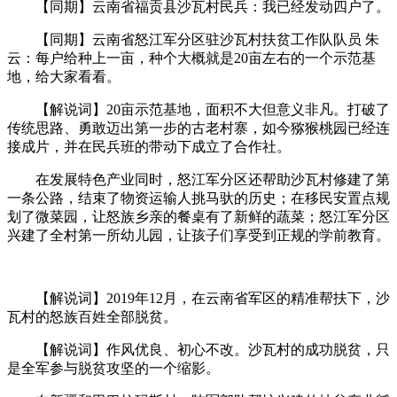
【同期】云南省福贡县沙瓦村民兵：我已经发动四户了。
【同期】云南省怒江军分区驻沙瓦村扶贫工作队队员 朱
云：每户给种上一亩，种个大概就是20亩左右的一个示范基
地，给大家看看。
【解说词】20亩示范基地，面积不大但意义非凡。打破了
传统思路、勇敢迈出第一步的古老村寨，如今猕猴桃园已经连
接成片，并在民兵班的带动下成立了合作社。
在发展特色产业同时，怒江军分区还帮助沙瓦村修建了第
一条公路，结束了物资运输人挑马驮的历史；在移民安置点规
划了微菜园，让怒族乡亲的餐桌有了新鲜的蔬菜；怒江军分区
兴建了全村第一所幼儿园，让孩子们享受到正规的学前教育。
【解说词】2019年12月，在云南省军区的精准帮扶下，沙
瓦村的怒族百姓全部脱贫。
【解说词】作风优良、初心不改。沙瓦村的成功脱贫，只
是全军参与脱贫攻坚的一个缩影。