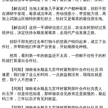
【解说词】当地土家族几乎家家户户都种莓茶，挂职干部
在调研中发现，莓茶成活率高，劳动强度小，带贫能力强，再
加上武陵山区独特的黄红砂土，恰好又是莓茶的最佳原生地。
【解说词】这些一手调研信息汇总后，农业农村部经过系
统评估，决定扶持永顺发展莓茶，走现代产业发展之路。
挂职干部先把过去单打独斗的贫困户组织起来，成立了合
作社，并帮助他们申请产业资金，开始规模化种植。
然而，看到第一年的效益还不太高，一些耐不住性子的村
民就打算退出合作社。
【同期】湖南省永顺县九官坪村紫荆茶叶合作社社员 田
逢爱：我们做了这么长时间，一点效益都没有，我现在就是
想，我个人不想做了。
【同期】湖南省永顺县九官坪村紫荆茶叶合作社负责人
向玉萍：但是你也知道，那样做农业见效肯定是挺慢的，最起
码三年，三年以后才有见到效益。
【同期】湖南省永顺县九官坪村紫荆茶叶合作社社员 田