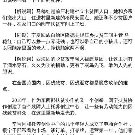
出说明书看一下里面的配件。
【解说词】马稳红是前庄村建档立卡贫困人口，她和乡亲
们搬出大山，住进村里新建的移民安置点。她还和不少贫困户
一样，在家门口的闽宁扶贫车间上了班。
【同期】宁夏回族自治区隆德县观庄乡扶贫车间主管 马
稳红：自己可以挣一点零花钱，也可以带自己的小孩儿，还可
以照顾家里面的老人，挣钱顾家两不误。
【解说词】西海固的脱贫攻坚融入福建基因，让这里拥有
了滴水穿石、久久为功的韧劲，更有了弱鸟先飞、敢为人先的
胆识。
在全国范围内，因残致贫、因残返贫都是脱贫攻坚的难
点。
2018年，作为东西部扶贫协作的又一个创举，闽宁扶贫协
作创建了首个残障人士托养创业中心，让一些有劳动能力的因
残致贫群众，在这里重新焕发光彩。
辛宝同和托养创业中心的几个年轻人成立了电商合作社，
援宁干部帮着跑市场、谈订单、打品牌。运营第一年，他们靠