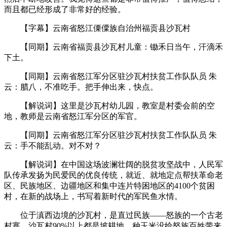
而且都已经形成了非常好的经验。
【字幕】云南省怒江傈僳族自治州福贡县沙瓦村
【同期】云南省福贡县沙瓦村儿童：锄禾日当午，汗滴禾
下土。
【同期】云南省怒江军分区驻沙瓦村扶贫工作队队员 朱
云：腊八，不准吃手。把手伸出来，快点。
【解说词】这里是沙瓦村幼儿园，教室是村委会前的空
地，教师是云南省怒江军分区的军官。
【同期】云南省怒江军分区驻沙瓦村扶贫工作队队员 朱
云：手不能乱动。对不对？
【解说词】在中国这场波澜壮阔的脱贫攻坚战中，人民军
队传承发扬为民爱民的优良传统，就近、就地定点帮扶革命老
区、民族地区、边疆地区和集中连片特困地区的4100个贫困
村，在新的战场上，书写着新时代的军民鱼水情。
位于滇西边境的沙瓦村，是直过民族——怒族的一个古老
村寨。沙瓦村90%以上都是坡耕地，种玉米没给怒族百姓带来