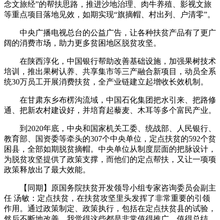
念文旅经”的帮扶思路，推进沙地治理、肉牛养殖、影视文旅
等重点项目落地见效，如期实现“旗摘帽、村出列、户清零”。
中央广播电视总台的公益广告，让各种扶贫产品有了更广
阔的消费市场，助力更多贫困地区脱贫攻坚。
在陕西淳化，中国银行帮助改善基础设施，加强果树技术
培训，推出果树认养、共享集市等三产融合新项目，动员全系
统30万员工开展消费扶贫，全产业链建立起增收长效机制。
在甘肃东乡布楞沟流域，中国石化集团把水引来、把路修
通、把新农村建设好，并培育起藜麦、木耳等多个富民产业。
到2020年底，中央和国家机关工委、统战部、人民银行、
教育部、国资委等牵头的307个中央单位，定点扶贫的592个贫
困县，全部如期脱贫摘帽。中央单位从制度层面的把脉设计，
为脱贫攻坚提供了政策支撑，而他们的定点帮扶，又让一项项
政策释放出了最大效能。
【同期】原国务院扶贫开发领导小组专家咨询委员会副主
任 汤敏：定点扶贫，在扶贫攻坚里头发挥了非常重要的引领
作用。通过政策制定、政策执行，包括在定点扶贫县的试验，
然后不断地改善。我觉得这些都是非常值得推广，值得总结，