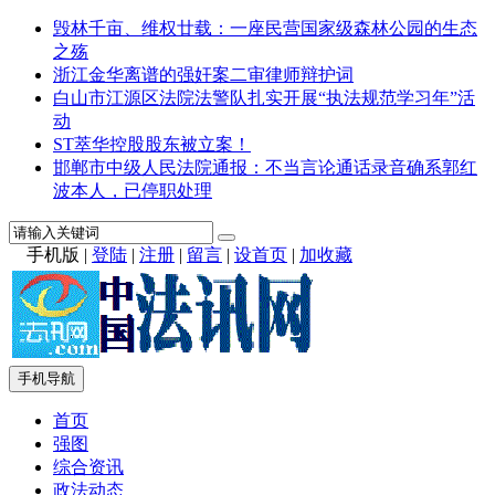
毁林千亩、维权廿载：一座民营国家级森林公园的生态
之殇
浙江金华离谱的强奸案二审律师辩护词
白山市江源区法院法警队扎实开展“执法规范学习年”活
动
ST萃华控股股东被立案！
邯郸市中级人民法院通报：不当言论通话录音确系郭红
波本人，已停职处理
手机版
|
登陆
|
注册
|
留言
|
设首页
|
加收藏
手机导航
首页
强图
综合资讯
政法动态