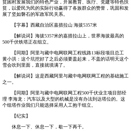
贫困村发展我们的特色产业，开展教育、医疗、党建等特色扶
贫，以爱民为民的实际行动赢得了各族群众的赞誉，巩固和发
展了坚如磐石的军政军民关系。
【字幕】西藏自治区嘉措拉山 海拔5357米
【解说词】海拔5357米的嘉措拉山上，世界海拔最高的
500千伏铁塔正在组立。
【同期】阿里与藏中电网联网工程线路13标段项目总工
黄小洪：这个坑挖好了之后必须要盖起来，不盖的话明天这个
雪会吹到里面，直接就填满了。
【解说词】这是西藏阿里与藏中电网联网工程的基础施工
之一。
【同期】阿里与藏中电网联网工程500千伏业主项目部经
理 李海龙：汽车以及大型的机械是没有办法到达塔位的。这
个组塔作业我们只能选择采用人工抱干组立。
【纪实】
休息一下、休息一下，歇一下再干。