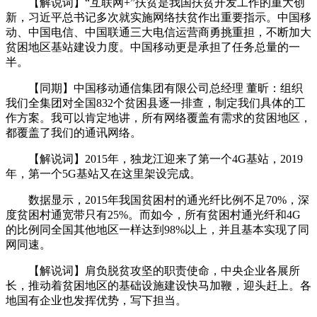
【解说词】“互联网+”扶贫是我国扶贫开发工作的重大创
新，习近平总书记多次就实施网络扶贫作出重要指示。中国移
动、中国电信、中国联通三大电信运营商勇挑重担，不断加大
贫困地区基站建设力度。中国移动更是承担了任务总量的一
半。
【同期】中国移动通信集团有限公司总经理 董昕：组织
我们全集团对全国832个贫困县逐一排查，制定我们具体的工
作方案。我可以肯定地讲，所有网络覆盖有需求的贫困地区，
都覆盖了我们的通讯网络。
【解说词】2015年，独龙江迎来了第一个4G基站，2019
年，第一个5G基站又在这里架设完成。
数据显示，2015年我国贫困村的通光纤比例不足70%，深
度贫困村通宽带只有25%。而如今，所有贫困村通光纤和4G
的比例同全国其他地区一样达到98%以上，并且基本实现了同
网同速。
【解说词】肩负脱贫攻坚的职责使命，中央企业各展所
长，推动着贫困地区的基础设施建设快马加鞭，迎头赶上。各
地国有企业也发挥优势，写下担当。