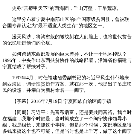
史称“苦瘠甲天下”的西海固，千山万壑，干旱荒凉。
这里分布着宁夏中南部山区的8个国家级贫困县，曾被联
合国专家认定为“最不适宜人类生存”的地区之一。
漫天风沙，将沟壑般的皱纹刻在人们脸上，也将世代贫苦
的记忆埋进他们的心底。
如何跨越东西部发展的巨大差异，不让一个地区掉队？
1996年，中央作出东西扶贫协作的战略部署，沿海省份福建与
宁夏结成了帮扶对子。
1997年4月，时任福建省委副书记的习近平风尘仆仆地来
到西海固，调研扶贫协作方案。就在那一次，他提出了吊庄移
民的设想，并亲自为新村命名——闽宁。
【字幕】2016年7月19日 宁夏回族自治区闽宁镇
【同期】习近平：先富帮后富，还是要共同富裕。我当时
在福建，我那个时候是，当时就成立了一个闽宁协作领导小
组，我是组长，来抓这个事情。但是那个时候，东部地区拿很
多钱来搞这个也不可能，但是当时也是上千万，做了这个闽宁