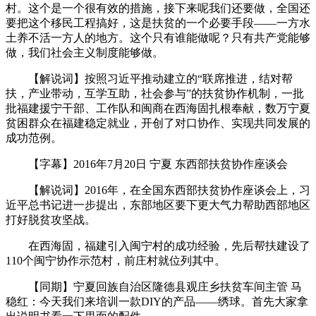
村。这个是一个很有效的措施，接下来呢我们还要做，全国还
要把这个移民工程搞好，这是扶贫的一个必要手段——一方水
土养不活一方人的地方。这个只有谁能做呢？只有共产党能够
做，我们社会主义制度能够做。
【解说词】按照习近平推动建立的“联席推进，结对帮
扶，产业带动，互学互助，社会参与”的扶贫协作机制，一批
批福建援宁干部、工作队和闽商在西海固扎根奉献，数万宁夏
贫困群众在福建稳定就业，开创了对口协作、实现共同发展的
成功范例。
【字幕】2016年7月20日 宁夏 东西部扶贫协作座谈会
【解说词】2016年，在全国东西部扶贫协作座谈会上，习
近平总书记进一步提出，东部地区要下更大气力帮助西部地区
打好脱贫攻坚战。
在西海固，福建引入闽宁村的成功经验，先后帮扶建设了
110个闽宁协作示范村，前庄村就位列其中。
【同期】宁夏回族自治区隆德县观庄乡扶贫车间主管 马
稳红：今天我们来培训一款DIY的产品——绣球。首先大家拿