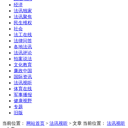
经济
法讯独家
法讯聚焦
民生维权
社会
法工在线
法律问答
各地法讯
法讯评论
拍案说法
文化教育
廉政中国
国际资讯
法讯视听
体育在线
军事播报
健康视野
专题
旧版
当前位置：
网站首页
>
法讯视听
> 文章
当前位置：
法讯视听