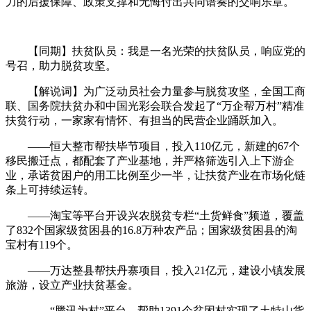
力的后援保障、政策支撑和无悔付出共同谱奏的交响乐章。
【同期】扶贫队员：我是一名光荣的扶贫队员，响应党的
号召，助力脱贫攻坚。
【解说词】为广泛动员社会力量参与脱贫攻坚，全国工商
联、国务院扶贫办和中国光彩会联合发起了“万企帮万村”精准
扶贫行动，一家家有情怀、有担当的民营企业踊跃加入。
——恒大整市帮扶毕节项目，投入110亿元，新建的67个
移民搬迁点，都配套了产业基地，并严格筛选引入上下游企
业，承诺贫困户的用工比例至少一半，让扶贫产业在市场化链
条上可持续运转。
——淘宝等平台开设兴农脱贫专栏“土货鲜食”频道，覆盖
了832个国家级贫困县的16.8万种农产品；国家级贫困县的淘
宝村有119个。
——万达整县帮扶丹寨项目，投入21亿元，建设小镇发展
旅游，设立产业扶贫基金。
——“腾讯为村”平台，帮助1391个贫困村实现了土特山货