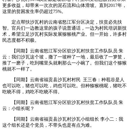
更多收益，却带来一次次的泥石流和山体滑坡。直到2017年，
这里的贫困发生率仍超过75%。
定点帮扶沙瓦村的云南省怒江军分区决定，扶贫必先扶
智。官兵们一边教这里的孩子说普通话，一边为村民培训新技
术，希望立足沙瓦村实际发展猕猴桃产业。但一开始，许多村
民态度都不积极。
【同期】云南省怒江军分区驻沙瓦村扶贫工作队队员 朱
云：我们沙瓦这个坡，撒了一坡种了一地，最后收了一箩筐，
推了一磨子，吃到嘴里头就剩那么一小碗了。但我们这个猕猴
桃就不一样了。
【同期】云南省福贡县沙瓦村村民 王三春：种苞谷是人
也可以吃，猪也可以吃，鸡也可以吃。但种猕猴桃呢，猪吃不
吃晓不得，鸡吃不吃晓不得。
【同期】云南省怒江军分区驻沙瓦村扶贫工作队队员 朱
云：小组长呢？
【同期】云南省福贡县沙瓦村沙瓦小组组长 李小二：我
这个组长还是个党员，不带头也是有点为难。