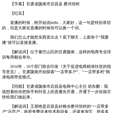
【字幕】甘肃省陇南市宕昌县 磨河坝村
【纪实】
直播的时候，刚开始说hello，大家好，这一句是特别亲切
的，但是大家在直播的时候你可以换一个词。
我们怎么才能把东西卖出去？底下聊天，上面有个“我要
播”就可以直接直播。
【解说词】位于秦巴山区的甘肃陇南，这样的电商专业培
训每周都会举办。
2016年，16个部门联合印发《关于促进电商精准扶贫的指
导意见》。甘肃陇南开始探索“一店带多户”、“一店带多村”精
准电商带贫模式。
【同期】甘肃省陇南市宕昌县电商中心主任 胡东鹏：我
就想着给你把快手和抖音上的直播先开通，开通下一步你就尽
快给我们做起来。
【解说词】王朋艳是宕昌县好梯乡磨河坝村的“一店带多
户”示范户，政府免费送来技术和设备，还请来淘宝、拼多多