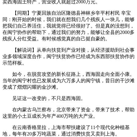
卖西海固土特产，营业收入就超过2000万元。
【同期】宁夏回族自治区隆德县神林乡辛平村村民 辛宝
同：刚开始的时候，我们就在想我们几个残疾人一块儿，能够
把我们自己养活住，我就觉得已经很好了。但是真的没想到，
在闽宁协作的帮助下，通过我们的努力，能够让全县的2000多
残疾人分红受益。有时候感觉真的自己挺自豪的。
【解说词】从单向扶贫到产业对接，从经济援助到社会事
业多领域深度合作，闽宁扶贫协作已经成为东西部扶贫协作的
示范样板。
如今，在脱贫攻坚的新长征路上，西海固走向全面小康。
当年的闽宁村也已发展成为六万多人的闽宁镇，昔日的干沙滩
变成了熠熠闪耀的金沙滩。
见证这一改变的，不只是西海固。
在内蒙古乌兰察布，北京带来了资金，带来了技术，帮助
这里的小土豆成长为年产400万吨的大产业。
在云南香格里拉，上海市帮扶建设了11个现代化种植基
地，每年有20多万吨蔬菜，通过消费扶贫又卖到上海。