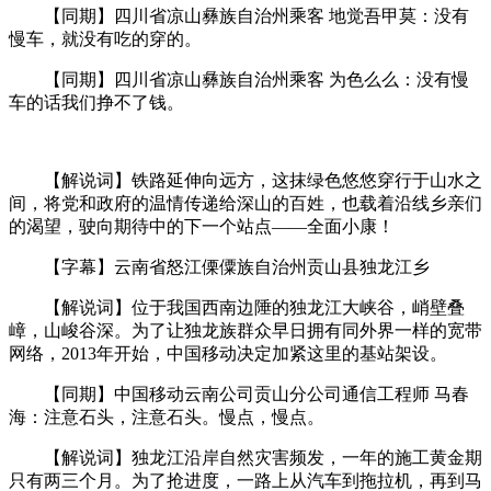
【同期】四川省凉山彝族自治州乘客 地觉吾甲莫：没有
慢车，就没有吃的穿的。
【同期】四川省凉山彝族自治州乘客 为色么么：没有慢
车的话我们挣不了钱。
【解说词】铁路延伸向远方，这抹绿色悠悠穿行于山水之
间，将党和政府的温情传递给深山的百姓，也载着沿线乡亲们
的渴望，驶向期待中的下一个站点——全面小康！
【字幕】云南省怒江傈僳族自治州贡山县独龙江乡
【解说词】位于我国西南边陲的独龙江大峡谷，峭壁叠
嶂，山峻谷深。为了让独龙族群众早日拥有同外界一样的宽带
网络，2013年开始，中国移动决定加紧这里的基站架设。
【同期】中国移动云南公司贡山分公司通信工程师 马春
海：注意石头，注意石头。慢点，慢点。
【解说词】独龙江沿岸自然灾害频发，一年的施工黄金期
只有两三个月。为了抢进度，一路上从汽车到拖拉机，再到马