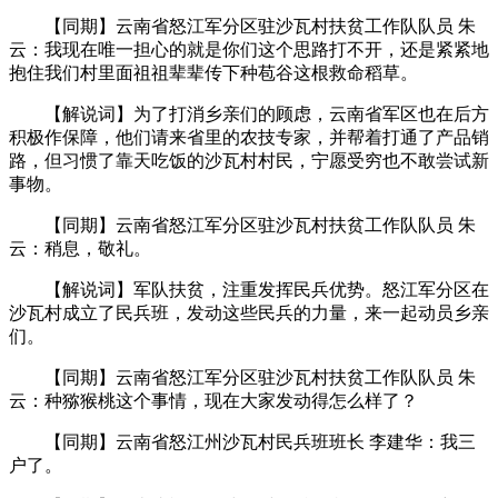
【同期】云南省怒江军分区驻沙瓦村扶贫工作队队员 朱
云：我现在唯一担心的就是你们这个思路打不开，还是紧紧地
抱住我们村里面祖祖辈辈传下种苞谷这根救命稻草。
【解说词】为了打消乡亲们的顾虑，云南省军区也在后方
积极作保障，他们请来省里的农技专家，并帮着打通了产品销
路，但习惯了靠天吃饭的沙瓦村村民，宁愿受穷也不敢尝试新
事物。
【同期】云南省怒江军分区驻沙瓦村扶贫工作队队员 朱
云：稍息，敬礼。
【解说词】军队扶贫，注重发挥民兵优势。怒江军分区在
沙瓦村成立了民兵班，发动这些民兵的力量，来一起动员乡亲
们。
【同期】云南省怒江军分区驻沙瓦村扶贫工作队队员 朱
云：种猕猴桃这个事情，现在大家发动得怎么样了？
【同期】云南省怒江州沙瓦村民兵班班长 李建华：我三
户了。