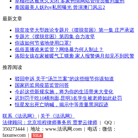
草榴社区被永久关闭 多家色情网站管理员被判重刑
泰国最美人妖Poy私照曝光 曾演澳门风云2
最新文章
脱贫攻坚大型政论专题片《摆脱贫困》第一集 庄严承诺
专题片《摆脱贫困》第四集 合力攻坚
你该如何节省地使用口罩?
低俗直播谁来监管？网络暴力何人制止？
洛阳女孩在家被暖气工猥亵 家人报警俩月却见不到民警
推荐阅读
驳回申诉 关于“汤兰兰案”的这些细节你该知道
国家药监局疫苗监管问答
今起这些新规实施，将为你的生活带来大变化
迟到罚干吃10桶泡面,昆明3名学生被老师如此处罚
恒星发出死亡呐喊，揭示中等质量黑洞踪迹
联系《法讯网》
|
关于《法讯网》
法律顾问：北京坦程律师事务所 贾梦云律师
| QQ：
350273444 | 地址：www.法讯网.com | 电话：微信：
faxunwcom |
51La