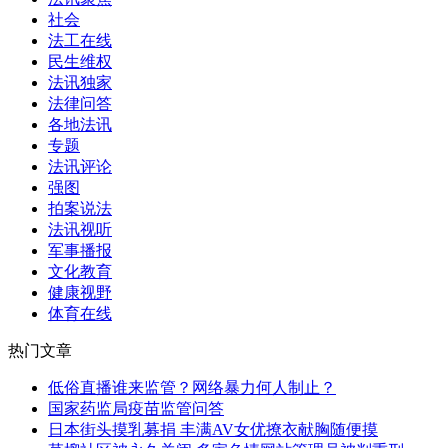
社会
法工在线
民生维权
法讯独家
法律问答
各地法讯
专题
法讯评论
强图
拍案说法
法讯视听
军事播报
文化教育
健康视野
体育在线
热门文章
低俗直播谁来监管？网络暴力何人制止？
国家药监局疫苗监管问答
日本街头摸乳募捐 丰满AV女优撩衣献胸随便摸