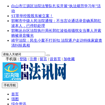
白山市江源区法院法警队扎实开展“执法规范学习年”活
动
ST萃华控股股东被立案！
邯郸市中级人民法院通报：不当言论通话录音确系郭红
波本人，已停职处理
邯郸丛台区法院执行局长郭红波低俗骚扰女当事人并索
贿被录音曝光
靖宇法院：民生小案不打折扣 法院逐户走访特殊家庭查
清纠纷真相
手机版
|
登陆
|
注册
|
留言
|
设首页
|
加收藏
手机导航
首页
强图
综合资讯