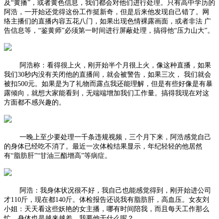
及“黄播”，或者黄色信息，我们都会对他们进行处理。只有高中学历的
阿浩，一开始还觉得这份工作挺新奇，但是后来他发现自己错了。网
络主播们的直播内容五花八门，如果出现色情裸露画面，或者非法 广
告信息等，“鉴黄师”必须第一时间进行屏蔽处理，搞得他“压力山大”。
阿浩称：看得很上火，刚开始半个月很上火，像这种直播，如果
我们30秒内没有关闭他的直播间，就会被警告，如果三次， 我们就会
被扣500元。如果是为了礼物而露点我还能理解，但是有些好像是有暴
露倾向，就想大家能看到，无端端增加我们工作量。搞得我现在对这
方面都不感兴趣的。
一晚上至少要处理一千条违规视频，三个月下来，阿浩感觉自己
的身体已经吃不消了。最近一次体检结果显示，年纪轻轻的他居然
有“脂肪肝”“甘油三酯增高”等病症。
阿浩：我身体状况很不好，我自己也能感觉得到，刚开始进公司
才110斤，现在都140斤。体检报告还说我有脂肪肝，高血压。女友刘
小姐：天天看这些妖艳的女主播，哪有时间陪我，而且每天工作那么
忙，身体也是越来越差，我要他干什么呢？