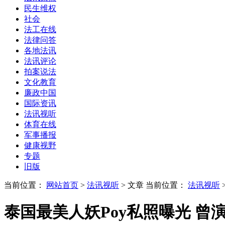
民生维权
社会
法工在线
法律问答
各地法讯
法讯评论
拍案说法
文化教育
廉政中国
国际资讯
法讯视听
体育在线
军事播报
健康视野
专题
旧版
当前位置：
网站首页
>
法讯视听
> 文章
当前位置：
法讯视听
泰国最美人妖Poy私照曝光 曾