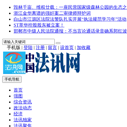
毁林千亩、维权廿载：一座民营国家级森林公园的生态之
浙江金华离谱的强奸案二审律师辩护词
白山市江源区法院法警队扎实开展“执法规范学习年”活动
ST萃华控股股东被立案！
邯郸市中级人民法院通报：不当言论通话录音确系郭红波
手机版
|
登陆
|
注册
|
留言
|
设首页
|
加收藏
手机导航
首页
强图
综合资讯
政法动态
经济
法讯独家
法讯聚焦