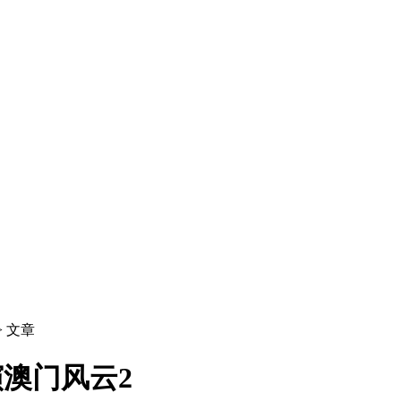
> 文章
演澳门风云2