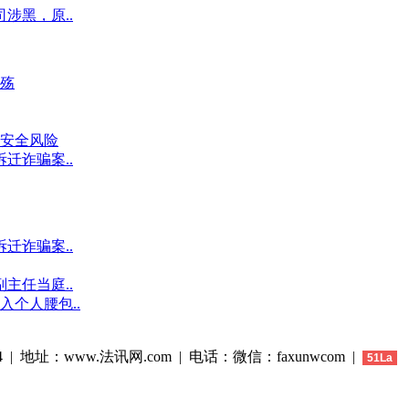
涉黑，原..
殇
安全风险
迁诈骗案..
迁诈骗案..
主任当庭..
个人腰包..
44 | 地址：www.法讯网.com | 电话：微信：faxunwcom |
51La