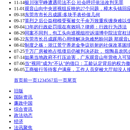
11-14
银川张宇峥遭遇司法不公 社会呼吁依法改判无罪
11-01
观音山向中央巡视组反映的27个问题，樟木头镇回
09-18
东莞市市长吕成蹊:多块手表价值几何
09-17
英烈之后公益楷模受冤被欠千余万致重疾缠身难以
09-04
13年的行政处罚现在有效吗？律师：行政行为违法
08-29
同案不同判，包工头向巡视组控诉淄博中院法官枉
08-22
东莞市长吕成蹊用心用情解决急难愁盼问题 那观音
08-02
制度之殇：浙江景宁养老金争议折射的社保改革困
07-25
千万厂房被抢占抵债后仍被判决还款， 馆陶县农民
07-14
如果当地政府不打压迫害，广东观音山年营收入可望
07-06
当“视同”成为“不认”的借口：工龄认定背后的权力
06-05
工商银行等待客户满座，工作人员穿梭大厅却没人
首页
前一页
1
2
3
4
5
6
7
后一页
尾页
旧版
国际资讯
廉政中国
综合资讯
政法动态
经济
法讯聚焦