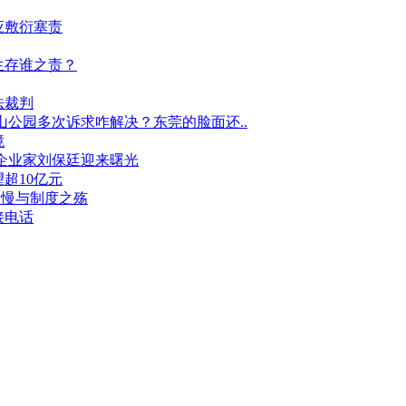
应敷衍塞责
生存谁之责？
法裁判
山公园多次诉求咋解决？东莞的脸面还..
境
企业家刘保廷迎来曙光
超10亿元
傲慢与制度之殇
接电话