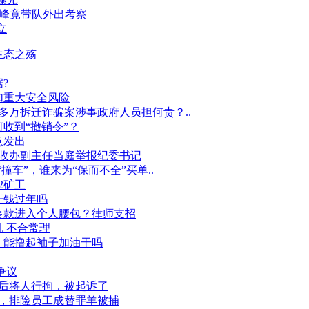
文峰竟带队外出考察
立
生态之殇
?
加重大安全风险
多万拆迁诈骗案涉事政府人员担何责？..
何收到“撤销令”？
意发出
收办副主任当庭举报纪委书记
撞车”，谁来为“保而不全”买单..
2矿工
汗钱过年吗
售款进入个人腰包？律师支招
 不合常理
，能撸起袖子加油干吗
争议
后将人行拘，被起诉了
，排险员工成替罪羊被捕