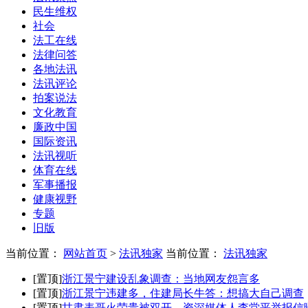
民生维权
社会
法工在线
法律问答
各地法讯
法讯评论
拍案说法
文化教育
廉政中国
国际资讯
法讯视听
体育在线
军事播报
健康视野
专题
旧版
当前位置：
网站首页
>
法讯独家
当前位置：
法讯独家
[置顶]
浙江景宁建设乱象调查：当地网友怨言多
[置顶]
浙江景宁违建多，住建局长牛答：想搞大自己调查
[置顶]
甘肃表哥火荣贵被双开，资深媒体人李堂平举报信