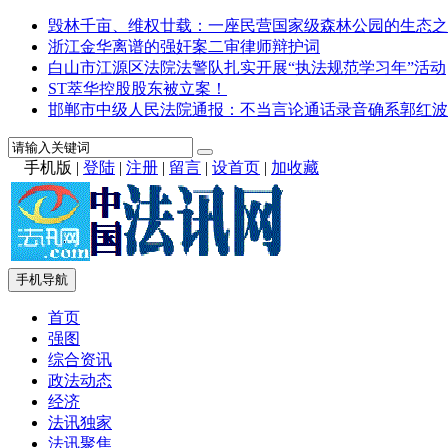
毁林千亩、维权廿载：一座民营国家级森林公园的生态之
浙江金华离谱的强奸案二审律师辩护词
白山市江源区法院法警队扎实开展“执法规范学习年”活动
ST萃华控股股东被立案！
邯郸市中级人民法院通报：不当言论通话录音确系郭红波
手机版
|
登陆
|
注册
|
留言
|
设首页
|
加收藏
手机导航
首页
强图
综合资讯
政法动态
经济
法讯独家
法讯聚焦