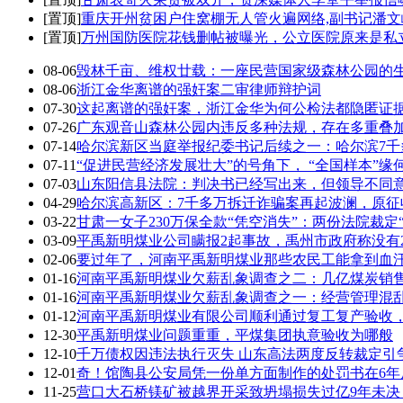
[置顶]
重庆开州贫困户住窝棚无人管火遍网络,副书记潘
[置顶]
万州国防医院花钱删帖被曝光，公立医院原来是私
08-06
毁林千亩、维权廿载：一座民营国家级森林公园的
08-06
浙江金华离谱的强奸案二审律师辩护词
07-30
这起离谱的强奸案，浙江金华为何公检法都隐匿证据
07-26
广东观音山森林公园内违反多种法规，存在多重叠
07-14
哈尔滨新区当庭举报纪委书记后续之一：哈尔滨7千
07-11
“促进民营经济发展壮大”的号角下， “全国样本”缘
07-03
山东阳信县法院：判决书已经写出来，但领导不同
04-29
哈尔滨高新区：7千多万拆迁诈骗案再起波澜，原征
03-22
甘肃一女子230万保全款“凭空消失”：两份法院裁定“
03-09
平禹新明煤业公司瞒报2起事故，禹州市政府称没有
02-06
要过年了，河南平禹新明煤业那些农民工能拿到血
01-16
河南平禹新明煤业欠薪乱象调查之二：几亿煤炭销
01-16
河南平禹新明煤业欠薪乱象调查之一：经营管理混乱
01-12
河南平禹新明煤业有限公司顺利通过复工复产验收
12-30
平禹新明煤业问题重重，平煤集团执意验收为哪般
12-10
千万债权因违法执行灭失 山东高法两度反转裁定引
12-01
奇！馆陶县公安局凭一份单方面制作的处罚书在6年
11-25
营口大石桥镁矿被越界开采致坍塌损失过亿9年未决