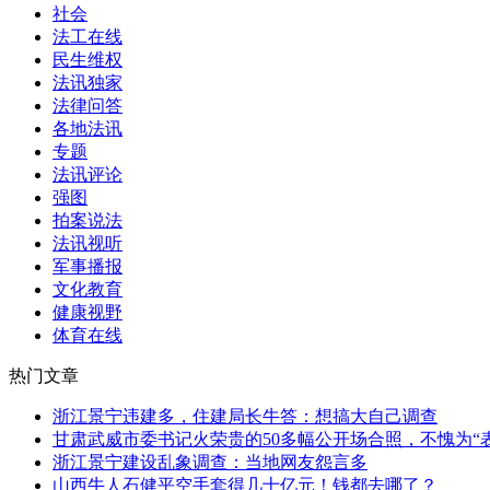
社会
法工在线
民生维权
法讯独家
法律问答
各地法讯
专题
法讯评论
强图
拍案说法
法讯视听
军事播报
文化教育
健康视野
体育在线
热门文章
浙江景宁违建多，住建局长牛答：想搞大自己调查
甘肃武威市委书记火荣贵的50多幅公开场合照，不愧为“
浙江景宁建设乱象调查：当地网友怨言多
山西牛人石健平空手套得几十亿元！钱都去哪了？