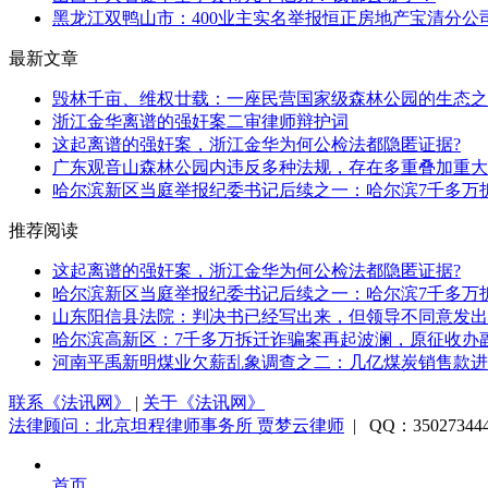
黑龙江双鸭山市：400业主实名举报恒正房地产宝清分公司
最新文章
毁林千亩、维权廿载：一座民营国家级森林公园的生态之
浙江金华离谱的强奸案二审律师辩护词
这起离谱的强奸案，浙江金华为何公检法都隐匿证据?
广东观音山森林公园内违反多种法规，存在多重叠加重大
哈尔滨新区当庭举报纪委书记后续之一：哈尔滨7千多万拆
推荐阅读
这起离谱的强奸案，浙江金华为何公检法都隐匿证据?
哈尔滨新区当庭举报纪委书记后续之一：哈尔滨7千多万拆
山东阳信县法院：判决书已经写出来，但领导不同意发出
哈尔滨高新区：7千多万拆迁诈骗案再起波澜，原征收办副
河南平禹新明煤业欠薪乱象调查之二：几亿煤炭销售款进入
联系《法讯网》
|
关于《法讯网》
法律顾问：北京坦程律师事务所 贾梦云律师
| QQ：3502734
首页