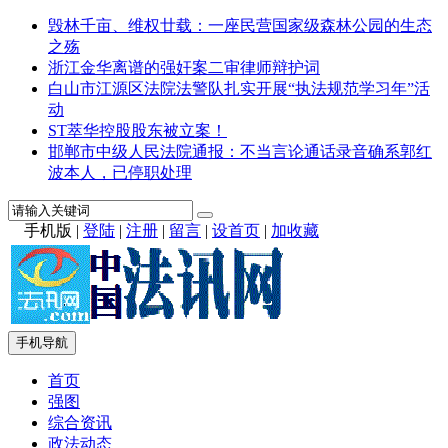
毁林千亩、维权廿载：一座民营国家级森林公园的生态
之殇
浙江金华离谱的强奸案二审律师辩护词
白山市江源区法院法警队扎实开展“执法规范学习年”活
动
ST萃华控股股东被立案！
邯郸市中级人民法院通报：不当言论通话录音确系郭红
波本人，已停职处理
手机版
|
登陆
|
注册
|
留言
|
设首页
|
加收藏
手机导航
首页
强图
综合资讯
政法动态