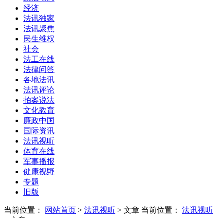
经济
法讯独家
法讯聚焦
民生维权
社会
法工在线
法律问答
各地法讯
法讯评论
拍案说法
文化教育
廉政中国
国际资讯
法讯视听
体育在线
军事播报
健康视野
专题
旧版
当前位置：
网站首页
>
法讯视听
> 文章
当前位置：
法讯视听