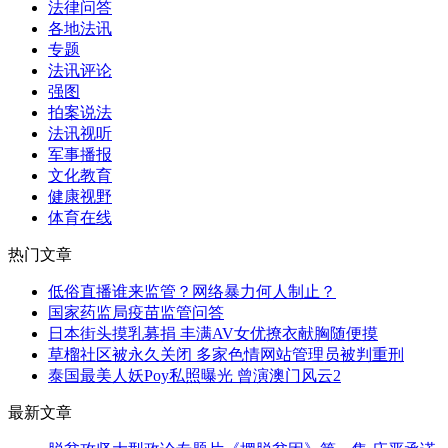
法律问答
各地法讯
专题
法讯评论
强图
拍案说法
法讯视听
军事播报
文化教育
健康视野
体育在线
热门文章
低俗直播谁来监管？网络暴力何人制止？
国家药监局疫苗监管问答
日本街头摸乳募捐 丰满AV女优撩衣献胸随便摸
草榴社区被永久关闭 多家色情网站管理员被判重刑
泰国最美人妖Poy私照曝光 曾演澳门风云2
最新文章