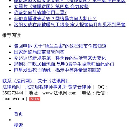
脱贫攻坚大型政论专题片《摆脱贫困》第一集 庄严承诺
专题片《摆脱贫困》第四集 合力攻坚
你该如何节省地使用口罩?
低俗直播谁来监管？网络暴力何人制止？
洛阳女孩在家被暖气工猥亵 家人报警俩月却见不到民警
推荐阅读
驳回申诉 关于“汤兰兰案”的这些细节你该知道
国家药监局疫苗监管问答
今起这些新规实施，将为你的生活带来大变化
迟到罚干吃10桶泡面,昆明3名学生被老师如此处罚
恒星发出死亡呐喊，揭示中等质量黑洞踪迹
联系《法讯网》
|
关于《法讯网》
法律顾问：北京坦程律师事务所 贾梦云律师
| QQ：
350273444 | 地址：www.法讯网.com | 电话：微信：
faxunwcom |
51La
首页
搜索