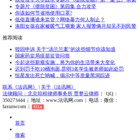
专题片《摆脱贫困》第四集 合力攻坚
你该如何节省地使用口罩?
低俗直播谁来监管？网络暴力何人制止？
洛阳女孩在家被暖气工猥亵 家人报警俩月却见不到民警
推荐阅读
驳回申诉 关于“汤兰兰案”的这些细节你该知道
国家药监局疫苗监管问答
今起这些新规实施，将为你的生活带来大变化
迟到罚干吃10桶泡面,昆明3名学生被老师如此处罚
恒星发出死亡呐喊，揭示中等质量黑洞踪迹
联系《法讯网》
|
关于《法讯网》
法律顾问：北京坦程律师事务所 贾梦云律师
| QQ：
350273444 | 地址：www.法讯网.com | 电话：微信：
faxunwcom |
51La
首页
搜索