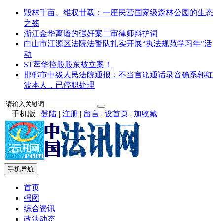
毁林千亩、维权廿载：一座民营国家级森林公园的生态
之殇
浙江金华离谱的强奸案二审律师辩护词
白山市江源区法院法警队扎实开展“执法规范学习年”活
动
ST萃华控股股东被立案！
邯郸市中级人民法院通报：不当言论通话录音确系郭红
波本人，已停职处理
手机版
|
登陆
|
注册
|
留言
|
设首页
|
加收藏
手机导航
首页
强图
综合资讯
政法动态