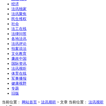
经济
法讯独家
法讯聚焦
民生维权
社会
法工在线
法律问答
各地法讯
法讯评论
拍案说法
文化教育
廉政中国
国际资讯
法讯视听
体育在线
军事播报
健康视野
专题
旧版
当前位置：
网站首页
>
法讯视听
> 文章
当前位置：
法讯视听