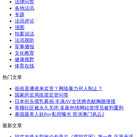
法律问答
各地法讯
专题
法讯评论
强图
拍案说法
法讯视听
军事播报
文化教育
健康视野
体育在线
热门文章
低俗直播谁来监管？网络暴力何人制止？
国家药监局疫苗监管问答
日本街头摸乳募捐 丰满AV女优撩衣献胸随便摸
草榴社区被永久关闭 多家色情网站管理员被判重刑
泰国最美人妖Poy私照曝光 曾演澳门风云2
最新文章
脱贫攻坚大型政论专题片《摆脱贫困》第一集 庄严承诺