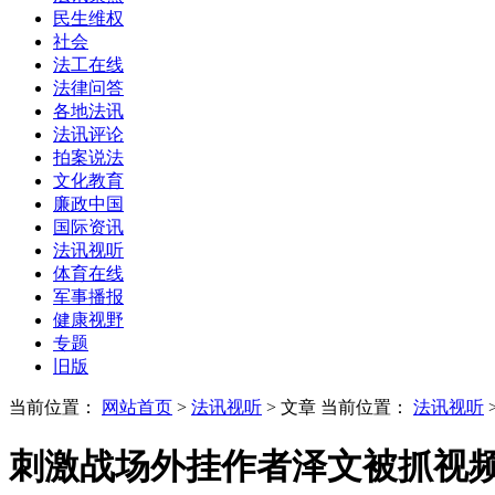
民生维权
社会
法工在线
法律问答
各地法讯
法讯评论
拍案说法
文化教育
廉政中国
国际资讯
法讯视听
体育在线
军事播报
健康视野
专题
旧版
当前位置：
网站首页
>
法讯视听
> 文章
当前位置：
法讯视听
刺激战场外挂作者泽文被抓视