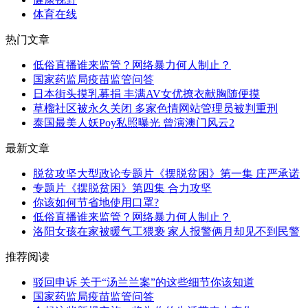
体育在线
热门文章
低俗直播谁来监管？网络暴力何人制止？
国家药监局疫苗监管问答
日本街头摸乳募捐 丰满AV女优撩衣献胸随便摸
草榴社区被永久关闭 多家色情网站管理员被判重刑
泰国最美人妖Poy私照曝光 曾演澳门风云2
最新文章
脱贫攻坚大型政论专题片《摆脱贫困》第一集 庄严承诺
专题片《摆脱贫困》第四集 合力攻坚
你该如何节省地使用口罩?
低俗直播谁来监管？网络暴力何人制止？
洛阳女孩在家被暖气工猥亵 家人报警俩月却见不到民警
推荐阅读
驳回申诉 关于“汤兰兰案”的这些细节你该知道
国家药监局疫苗监管问答