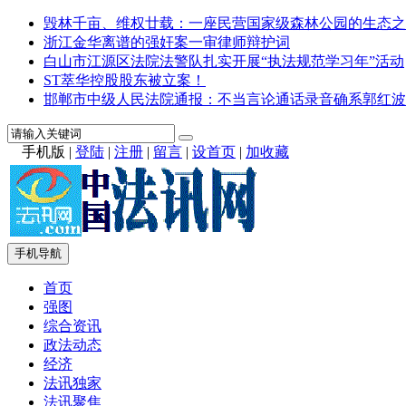
毁林千亩、维权廿载：一座民营国家级森林公园的生态之
浙江金华离谱的强奸案一审律师辩护词
白山市江源区法院法警队扎实开展“执法规范学习年”活动
ST萃华控股股东被立案！
邯郸市中级人民法院通报：不当言论通话录音确系郭红波
手机版
|
登陆
|
注册
|
留言
|
设首页
|
加收藏
手机导航
首页
强图
综合资讯
政法动态
经济
法讯独家
法讯聚焦