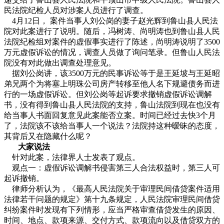
民法院纪检人员对涉案人员进行了调查。
4月12日， 案件当事人刘公岗的妻子赵光辉到鲁山县人民法
院对此案进行了说明。随后，冯树涛、尚明涛也到鲁山县人民
法院纪检组对案件的虚假事实进行了陈述，尚明涛说明了3500
万元虚假诉讼的情况，调查人员做了询问笔录。但鲁山人民法
院没有对此做出调查处理意见。
据刘公岗讲，该3500万元的民事诉讼等于是王延坡与王延昭
弟兄两个为将塞上明珠公司房产转移至他人名下规避债务而进
行的一场虚假诉讼。但刘公岗等起诉要求撤销虚假诉讼调解
书，没有得到鲁山县人民法院的支持，鲁山法院到现在也没有
给当事人书面回复意见此案能否立案。时间已经过去快3个月
了，法院该不该给当事人一个说法？法院持这种暧昧的态度，
其背后又在隐藏什么呢？
大家说法
针对此案，法律界人士发表了观点。
观点一：虚假诉讼调解书侵害第三人合法权益时，第三人可
起诉撤销。
律师分析认为，《最高人民法院关于审理民间借贷案件适用
法律若干问题的规定》第十九条规定，人民法院审理民间借贷
纠纷案件时发现有下列情形，应当严格审查借贷发生的原因、
时间、地点、款项来源、交付方式、款项流向以及借贷双方的