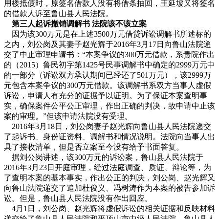
用楼抵债时，原签名借款人没有将借条抽回，王延坡又将签名
的借款人诉至鲁山县人民法院。
第三人起诉撤销调解书 法院该不该立案
因为该300万元是在上述3500万元借贷诉讼调解书所述标的
之内，刘公岗及其妻子赵光辉于2016年3月17日向鲁山法院递
交了中止审理申请书：“本案争议的300万元借款，系贵院作出
的（2015）鲁民初字第1425号民事调解书中确定的2999万元中
的一部分（诉讼双方承认期间已经还了501万元），该2999万
元包含本案争议的300万元借款。该调解书系双方当事人虚假
诉讼，申请人有充分的证据予以证明。为了保证本案查明事
实，确保案件公平公正审理，作出正确的判决，故申请中止该
案的审理。”但该申请法院没有受理。
2016年3月18日，刘公岗妻子赵光辉向鲁山县人民法院递交
了起诉书、身份证资料、调解书和情况说明。法院向当事人出
具了接收清单，但是否立案至今没有给予书面答复。
据刘公岗讲述，该300万元的诉讼案，鲁山县人民法院于
2016年3月23日开庭审理，经过法庭调查、质证、辩论等，为
了查明本案的基本事实，作出公正的判决，刘公岗、赵光辉又
向鲁山法院递交了追加杜俊义、冯树涛作为本案的被告参加诉
讼。但是，鲁山县人民法院没有作出回应。
4月1日，刘公岗、赵光辉将虚假诉讼的相关证据和反映材料
递交给了鲁山县人民法院和平顶山市中级人民法院。鲁山县人