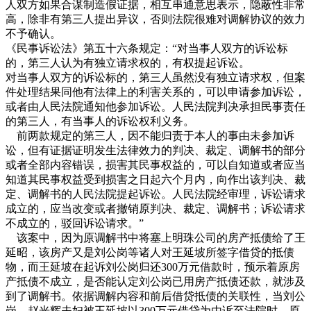
人双方如果合谋制造假证据，相互串通意思表示，隐蔽性非常
高，除非有第三人提出异议，否则法院很难对调解协议的效力
不予确认。
《民事诉讼法》第五十六条规定：“对当事人双方的诉讼标
的，第三人认为有独立请求权的，有权提起诉讼。
对当事人双方的诉讼标的，第三人虽然没有独立请求权，但案
件处理结果同他有法律上的利害关系的，可以申请参加诉讼，
或者由人民法院通知他参加诉讼。人民法院判决承担民事责任
的第三人，有当事人的诉讼权利义务。
前两款规定的第三人，因不能归责于本人的事由未参加诉
讼，但有证据证明发生法律效力的判决、裁定、调解书的部分
或者全部内容错误，损害其民事权益的，可以自知道或者应当
知道其民事权益受到损害之日起六个月内，向作出该判决、裁
定、调解书的人民法院提起诉讼。人民法院经审理，诉讼请求
成立的，应当改变或者撤销原判决、裁定、调解书；诉讼请求
不成立的，驳回诉讼请求。”
该案中，因为原调解书中将塞上明珠公司的房产抵债给了王
延昭，该房产又是刘公岗等诸人对王延坡所签字借贷的抵债
物，而王延坡在起诉刘公岗归还300万元借款时，预示着原房
产抵债不成立，是否能认定刘公岗已用房产抵债还款，就涉及
到了调解书。依据调解内容和前后借贷抵债的关联性，当刘公
岗、赵光辉夫妇被王延坡以300万元借贷为由诉至法院时，原