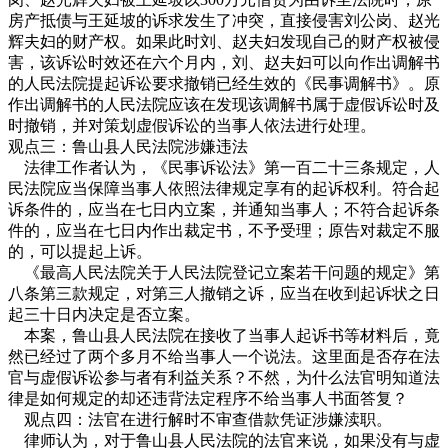
房产抵债与王延坡的诉求发生了冲突，直接侵害刘公岗、赵光
辉夫妇的财产权。如果此时刘、赵夫妇发现自己的财产权被侵
害，该诉讼时效还在六个月内，刘、赵夫妇可以向作出调解书
的人民法院提起诉讼要求撤销已经生效的《民事调解书》。原
作出调解书的人民法院应该在发现该调解书属于虚假诉讼时及
时撤销，并对策划虚假诉讼的当事人依法进行处理。
观点三：鲁山县人民法院涉嫌违法
法律工作者认为，《民事诉讼法》第一百二十三条规定，人
民法院应当保障当事人依照法律规定享有的起诉权利。符合起
诉条件的，应当在七日内立案，并通知当事人；不符合起诉条
件的，应当在七日内作出裁定书，不予受理；原告对裁定不服
的，可以提起上诉。
《最高人民法院关于人民法院登记立案若干问题的规定》第
八条第三款规定，对第三人撤销之诉，应当在收到起诉状之日
起三十日内决定是否立案。
本案，鲁山县人民法院在接收了当事人起诉书等材料后，竟
然已经过了两个多月不给当事人一个说法。这里面是否存在法
官与虚假诉讼参与者有利益关系？不然，为什么法官明知道法
律是如何规定的却还违背法定程序不给当事人书面答复？
观点四：法官在进行解时不审查借款凭证涉嫌渎职。
律师认为，对于鲁山县人民法院的法官来说，如果没有与虚