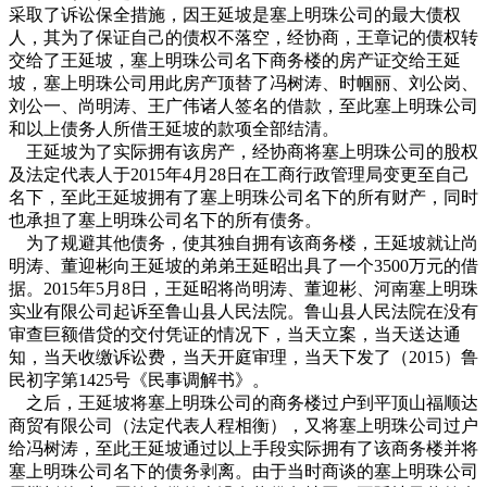
采取了诉讼保全措施，因王延坡是塞上明珠公司的最大债权
人，其为了保证自己的债权不落空，经协商，王章记的债权转
交给了王延坡，塞上明珠公司名下商务楼的房产证交给王延
坡，塞上明珠公司用此房产顶替了冯树涛、时帼丽、刘公岗、
刘公一、尚明涛、王广伟诸人签名的借款，至此塞上明珠公司
和以上债务人所借王延坡的款项全部结清。
王延坡为了实际拥有该房产，经协商将塞上明珠公司的股权
及法定代表人于2015年4月28日在工商行政管理局变更至自己
名下，至此王延坡拥有了塞上明珠公司名下的所有财产，同时
也承担了塞上明珠公司名下的所有债务。
为了规避其他债务，使其独自拥有该商务楼，王延坡就让尚
明涛、董迎彬向王延坡的弟弟王延昭出具了一个3500万元的借
据。2015年5月8日，王延昭将尚明涛、董迎彬、河南塞上明珠
实业有限公司起诉至鲁山县人民法院。鲁山县人民法院在没有
审查巨额借贷的交付凭证的情况下，当天立案，当天送达通
知，当天收缴诉讼费，当天开庭审理，当天下发了（2015）鲁
民初字第1425号《民事调解书》。
之后，王延坡将塞上明珠公司的商务楼过户到平顶山福顺达
商贸有限公司（法定代表人程相衡），又将塞上明珠公司过户
给冯树涛，至此王延坡通过以上手段实际拥有了该商务楼并将
塞上明珠公司名下的债务剥离。由于当时商谈的塞上明珠公司