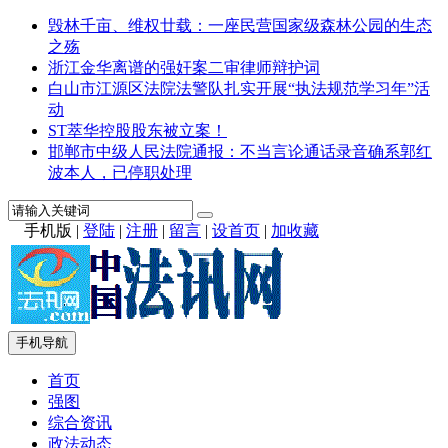
毁林千亩、维权廿载：一座民营国家级森林公园的生态
之殇
浙江金华离谱的强奸案二审律师辩护词
白山市江源区法院法警队扎实开展“执法规范学习年”活
动
ST萃华控股股东被立案！
邯郸市中级人民法院通报：不当言论通话录音确系郭红
波本人，已停职处理
手机版
|
登陆
|
注册
|
留言
|
设首页
|
加收藏
手机导航
首页
强图
综合资讯
政法动态