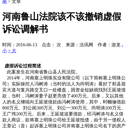
南
> 文章
河南鲁山法院该不该撤销虚假
诉讼调解书
时间：2016-06-13 点击：
次
来源：法讯网 作者：游龙
-
小
+ 大
虚假诉讼过程简述
此案发生在河南省鲁山县人民法院。
2014年，河南塞上明珠实业有限公司（以下简称塞上明珠公
司）实际操控人冯树涛（当时的法人为尚明涛）看好了郏县迎
宾大道与复兴路交叉口一处楼盘，因资金短缺就找到王延坡借
款，当时，冯树涛妻子赵更亮借了400万元。后来，又以其他
人的名义继续向王延坡借款由冯树涛使用，其中，时帼俪借款
800万元、刘公岗300万元、刘公一300万元、尚明涛200万元、
王广伟200万元。后来，王延坡追要借款，经冯树涛与名义借
款人商议，欲将塞上明珠公司给王延坡抵债，由于另一债权人
王章记（音）起诉塞上明珠公司并将塞上明珠公司名下的房产