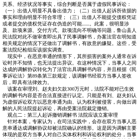
关系、经济状况等事实，综合判断是否属于虚假民事诉讼：
（一）出借人明显不具备出借力；（二）出借人起诉所依据的
事实和理由明显不符合常理；（三）出借人不能提交债权凭证
或者提交的债权凭证存在伪造的可能......。此案，很明显涉
及、款项来源、交付方式、款项流向不明确等问题，鲁山县人
民法院对此不做审查即出具了民事调解书，办案法官在明知道
相关规定的情况下还做出了调解书，有故意的嫌疑。这些，受
案法院纪检组应该据实调查。
现实中，在恶意串通的情形下，其所损害的案外人通常在诉
讼时并不知情，也无法提出异议。在这种情况下，当事人之间
达成的调解协议转化为了法官出具调解书内容，并且根据《民
事诉讼法》第89条第三款规定，该调解书经双方当事人签收
后，即具有法律效力。
该案在审理刘、赵夫妇欠款300万元时，法院不能对已生效
的调解书内容是否合法直接进行认定。只能是有刘、赵夫妇认
为虚假诉讼双方以恶意串通为由、认为权利被侵害，向做出调
解的人民法院提起诉讼，再由受案法院裁定撤销。
观点二：第三人起诉撤销调解书 法院应该立案审理
针对本案，专家认为，在司法实践中，会存在双方当事人恶
意串通达成调解协议却被法院确认的情形。这是因为调解主要
体现的是双方当事人对自己实体权利和诉讼权利的处分，当事