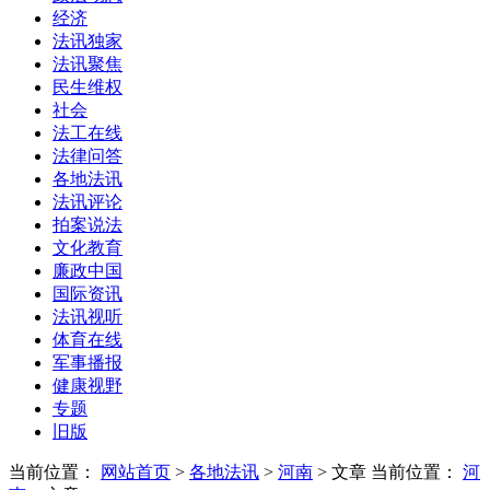
经济
法讯独家
法讯聚焦
民生维权
社会
法工在线
法律问答
各地法讯
法讯评论
拍案说法
文化教育
廉政中国
国际资讯
法讯视听
体育在线
军事播报
健康视野
专题
旧版
当前位置：
网站首页
>
各地法讯
>
河南
> 文章
当前位置：
河