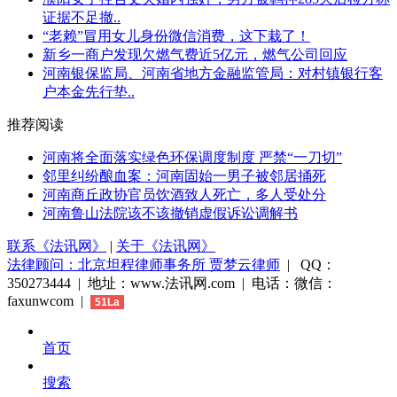
证据不足撤..
“老赖”冒用女儿身份微信消费，这下栽了！
新乡一商户发现欠燃气费近5亿元，燃气公司回应
河南银保监局、河南省地方金融监管局：对村镇银行客
户本金先行垫..
推荐阅读
河南将全面落实绿色环保调度制度 严禁“一刀切”
邻里纠纷酿血案：河南固始一男子被邻居捅死
河南商丘政协官员饮酒致人死亡，多人受处分
河南鲁山法院该不该撤销虚假诉讼调解书
联系《法讯网》
|
关于《法讯网》
法律顾问：北京坦程律师事务所 贾梦云律师
| QQ：
350273444 | 地址：www.法讯网.com | 电话：微信：
faxunwcom |
51La
首页
搜索