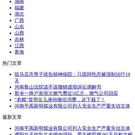
湖南
福建
湖北
广西
山东
山西
吉林
江西
青海
热门文章
驻马店市男子状告精神病院：只因同性恋被强制治疗19
天
河南鲁山法院该不该撤销虚假诉讼调解书
新乡一商户发现欠燃气费近5亿元，燃气公司回应
“老赖”冒用女儿身份微信消费，这下栽了！
河南平禹新明煤业有限公司列入安全生产严重失信主体
最新文章
河南平禹新明煤业有限公司列入安全生产严重失信主体
濮阳女子控告丈夫婚内强奸，男方被羁押285天后检方称