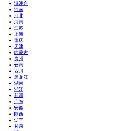
港澳台
河南
河北
海南
江苏
上海
重庆
天津
内蒙古
贵州
云南
四川
黑龙江
湖南
浙江
新疆
广东
安徽
陕西
辽宁
甘肃