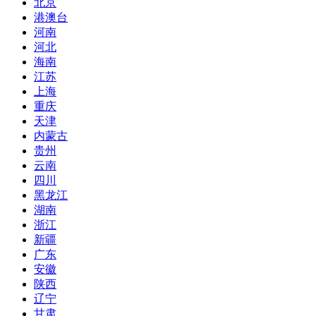
北京
港澳台
河南
河北
海南
江苏
上海
重庆
天津
内蒙古
贵州
云南
四川
黑龙江
湖南
浙江
新疆
广东
安徽
陕西
辽宁
甘肃