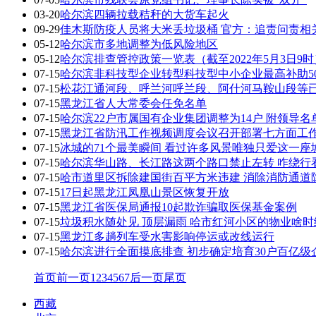
03-20
哈尔滨四辆拉载秸秆的大货车起火
09-29
佳木斯防疫人员将大米丢垃圾桶 官方：追责问责相
05-12
哈尔滨市多地调整为低风险地区
05-12
哈尔滨排查管控政策一览表（截至2022年5月3日9时
07-15
哈尔滨非科技型企业转型科技型中小企业最高补助5
07-15
松花江通河段、呼兰河呼兰段、阿什河马鞍山段等
07-15
黑龙江省人大常委会任免名单
07-15
哈尔滨22户市属国有企业集团调整为14户 附领导名
07-15
黑龙江省防汛工作视频调度会议召开部署七方面工
07-15
冰城的71个最美瞬间 看过许多风景唯独只爱这一座
07-15
哈尔滨华山路、长江路这两个路口禁止左转 咋绕行
07-15
哈市道里区拆除建国街百平方米违建 消除消防通道
07-15
17日起黑龙江凤凰山景区恢复开放
07-15
黑龙江省医保局通报10起欺诈骗取医保基金案例
07-15
垃圾积水随处见 顶层漏雨 哈市红河小区的物业啥时
07-15
黑龙江多趟列车受水害影响停运或改线运行
07-15
哈尔滨进行全面摸底排查 初步确定培育30户百亿级
首页
前一页
1
2
3
4
5
6
7
后一页
尾页
西藏