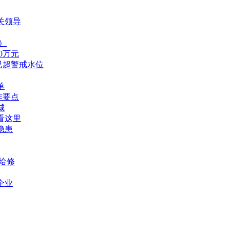
关领导
）
0万元
已超警戒水位
单
作要点
城
看这里
隐患
给修
企业