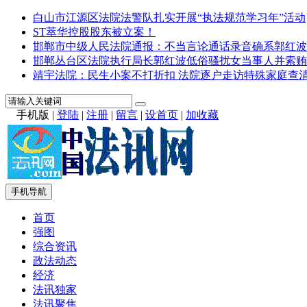
白山市江源区法院法警队扎实开展“执法规范学习年”活动
ST萃华控股股东被立案！
邯郸市中级人民法院通报：不当言论通话录音确系郭红波
邯郸丛台区法院执行局长郭红波低俗骚扰女当事人并索贿
靖宇法院：民生小案不打折扣 法院逐户走访特殊家庭查
手机版
|
登陆
|
注册
|
留言
|
设首页
|
加收藏
手机导航
首页
强图
综合资讯
政法动态
经济
法讯独家
法讯聚焦