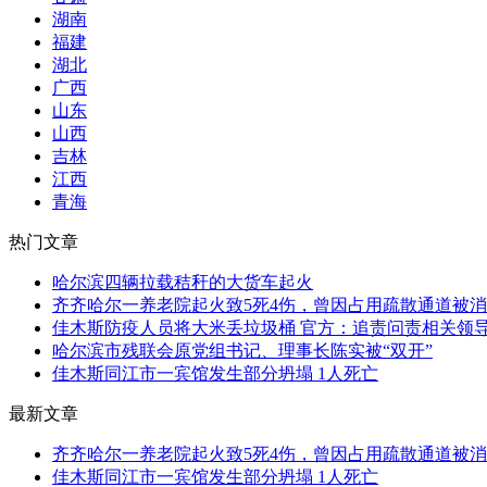
湖南
福建
湖北
广西
山东
山西
吉林
江西
青海
热门文章
哈尔滨四辆拉载秸秆的大货车起火
齐齐哈尔一养老院起火致5死4伤，曾因占用疏散通道被
佳木斯防疫人员将大米丢垃圾桶 官方：追责问责相关领
哈尔滨市残联会原党组书记、理事长陈实被“双开”
佳木斯同江市一宾馆发生部分坍塌 1人死亡
最新文章
齐齐哈尔一养老院起火致5死4伤，曾因占用疏散通道被
佳木斯同江市一宾馆发生部分坍塌 1人死亡