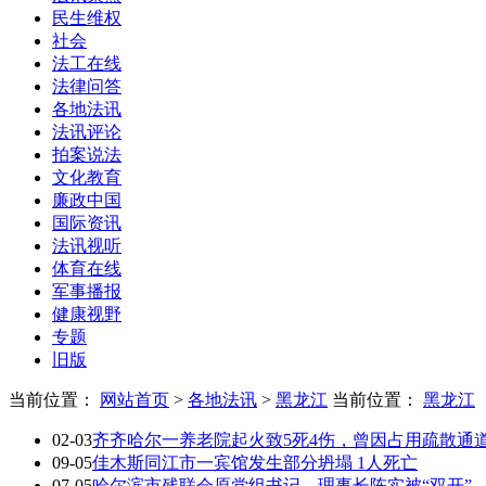
民生维权
社会
法工在线
法律问答
各地法讯
法讯评论
拍案说法
文化教育
廉政中国
国际资讯
法讯视听
体育在线
军事播报
健康视野
专题
旧版
当前位置：
网站首页
>
各地法讯
>
黑龙江
当前位置：
黑龙江
02-03
齐齐哈尔一养老院起火致5死4伤，曾因占用疏散通
09-05
佳木斯同江市一宾馆发生部分坍塌 1人死亡
07-05
哈尔滨市残联会原党组书记、理事长陈实被“双开”