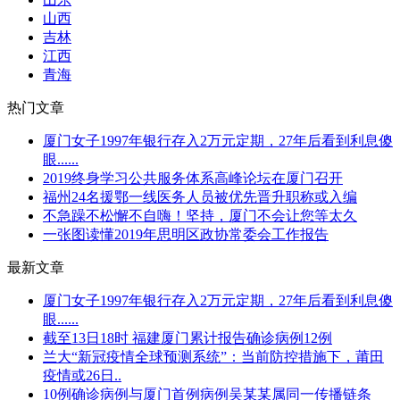
山西
吉林
江西
青海
热门文章
厦门女子1997年银行存入2万元定期，27年后看到利息傻
眼......
2019终身学习公共服务体系高峰论坛在厦门召开
福州24名援鄂一线医务人员被优先晋升职称或入编
不急躁不松懈不自嗨！坚持，厦门不会让您等太久
一张图读懂2019年思明区政协常委会工作报告
最新文章
厦门女子1997年银行存入2万元定期，27年后看到利息傻
眼......
截至13日18时 福建厦门累计报告确诊病例12例
兰大“新冠疫情全球预测系统”：当前防控措施下，莆田
疫情或26日..
10例确诊病例与厦门首例病例吴某某属同一传播链条