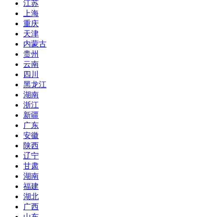
江苏
上海
重庆
天津
内蒙古
贵州
云南
四川
黑龙江
湖南
浙江
新疆
广东
安徽
陕西
辽宁
甘肃
湖南
福建
湖北
广西
山东