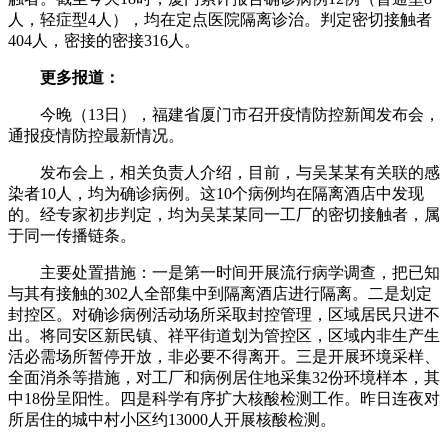
人，轻症型4人），均在定点医院隔离诊治。判定密切接触者
404人，密接的密接316人。
更多报道：
今晚（13日），福建省厦门市召开疫情防控新闻发布会，
通报疫情防控最新情况。
发布会上，相关负责人介绍，目前，与吴某某有关联的感
染者10人，均为确诊病例。这10个病例均在隔离酒店中发现
的。经专家初步判定，均为吴某某同一工厂的密切接触者，属
于同一传播链条。
主要处置措施：一是第一时间开展流行病学调查，把已知
与其有接触的302人全部集中到隔离酒店进行隔离。二是划定
封控区。对确诊病例活动场所采取封控管理，区域居民只进不
出。将同安区新民镇、祥平街道划为管控区，区域内非生产生
活必需场所暂停开放，非必要不得离开。三是开展环境采样、
全面消杀等措施，对工厂和病例居住地采集32份环境样本，其
中18份呈阳性。四是科学有序扩大核酸检测工作。昨日连夜对
所居住的城中村小区约13000人开展核酸检测。