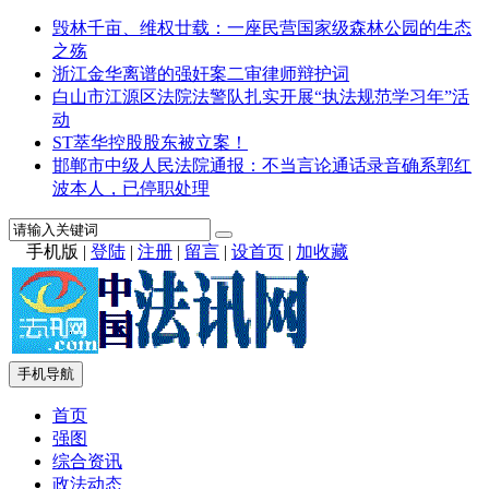
毁林千亩、维权廿载：一座民营国家级森林公园的生态
之殇
浙江金华离谱的强奸案二审律师辩护词
白山市江源区法院法警队扎实开展“执法规范学习年”活
动
ST萃华控股股东被立案！
邯郸市中级人民法院通报：不当言论通话录音确系郭红
波本人，已停职处理
手机版
|
登陆
|
注册
|
留言
|
设首页
|
加收藏
手机导航
首页
强图
综合资讯
政法动态