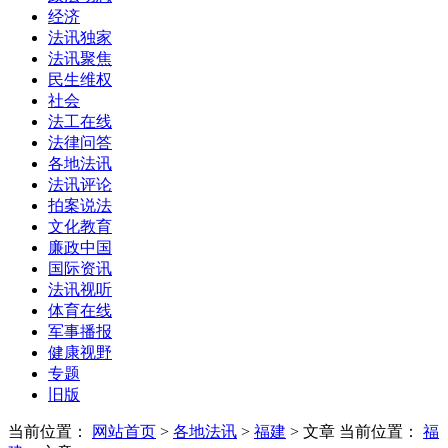
经济
法讯独家
法讯聚焦
民生维权
社会
法工在线
法律问答
各地法讯
法讯评论
拍案说法
文化教育
廉政中国
国际资讯
法讯视听
体育在线
军事播报
健康视野
专题
旧版
当前位置：
网站首页
>
各地法讯
>
福建
> 文章
当前位置：
福