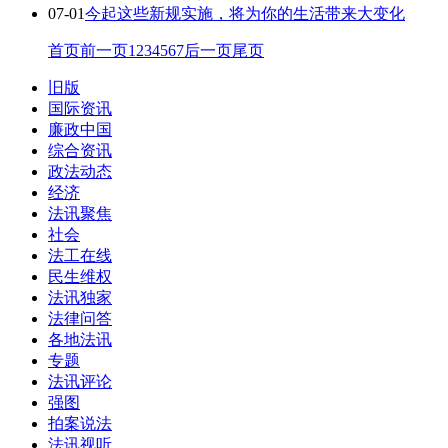
07-01
今起这些新规实施，将为你的生活带来大变化
首页
前一页
1
2
3
4
5
6
7
后一页
尾页
旧版
国际资讯
廉政中国
综合资讯
政法动态
经济
法讯聚焦
社会
法工在线
民生维权
法讯独家
法律问答
各地法讯
专题
法讯评论
强图
拍案说法
法讯视听