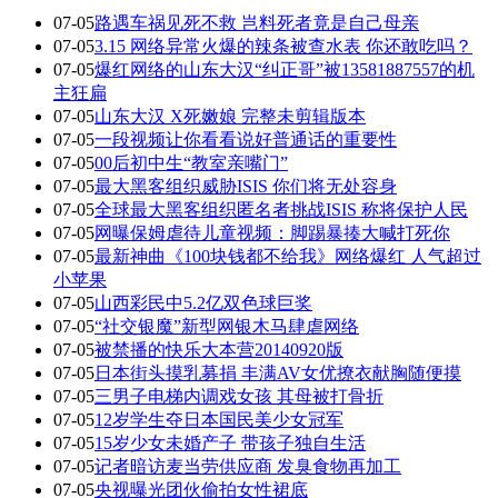
07-05
路遇车祸见死不救 岂料死者竟是自己母亲
07-05
3.15 网络异常火爆的辣条被查水表 你还敢吃吗？
07-05
爆红网络的山东大汉“纠正哥”被13581887557的机
主狂扁
07-05
山东大汉 X死嫩娘 完整未剪辑版本
07-05
一段视频让你看看说好普通话的重要性
07-05
00后初中生“教室亲嘴门”
07-05
最大黑客组织威胁ISIS 你们将无处容身
07-05
全球最大黑客组织匿名者挑战ISIS 称将保护人民
07-05
网曝保姆虐待儿童视频：脚踢暴揍大喊打死你
07-05
最新神曲《100块钱都不给我》网络爆红 人气超过
小苹果
07-05
山西彩民中5.2亿双色球巨奖
07-05
“社交银魔”新型网银木马肆虐网络
07-05
被禁播的快乐大本营20140920版
07-05
日本街头摸乳募捐 丰满AV女优撩衣献胸随便摸
07-05
三男子电梯内调戏女孩 其母被打骨折
07-05
12岁学生夺日本国民美少女冠军
07-05
15岁少女未婚产子 带孩子独自生活
07-05
记者暗访麦当劳供应商 发臭食物再加工
07-05
央视曝光团伙偷拍女性裙底