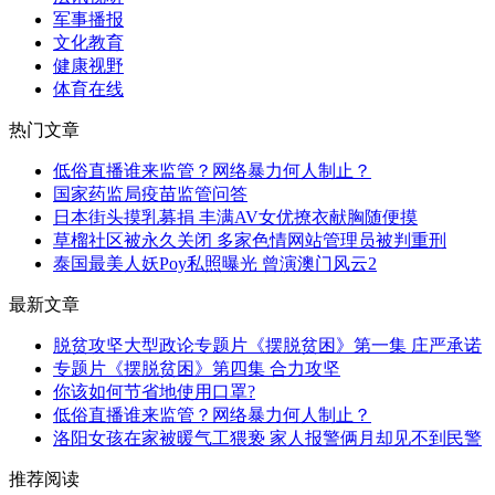
军事播报
文化教育
健康视野
体育在线
热门文章
低俗直播谁来监管？网络暴力何人制止？
国家药监局疫苗监管问答
日本街头摸乳募捐 丰满AV女优撩衣献胸随便摸
草榴社区被永久关闭 多家色情网站管理员被判重刑
泰国最美人妖Poy私照曝光 曾演澳门风云2
最新文章
脱贫攻坚大型政论专题片《摆脱贫困》第一集 庄严承诺
专题片《摆脱贫困》第四集 合力攻坚
你该如何节省地使用口罩?
低俗直播谁来监管？网络暴力何人制止？
洛阳女孩在家被暖气工猥亵 家人报警俩月却见不到民警
推荐阅读