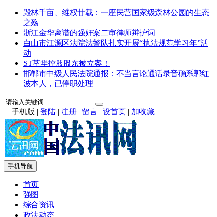
毁林千亩、维权廿载：一座民营国家级森林公园的生态
之殇
浙江金华离谱的强奸案二审律师辩护词
白山市江源区法院法警队扎实开展“执法规范学习年”活
动
ST萃华控股股东被立案！
邯郸市中级人民法院通报：不当言论通话录音确系郭红
波本人，已停职处理
手机版
|
登陆
|
注册
|
留言
|
设首页
|
加收藏
手机导航
首页
强图
综合资讯
政法动态