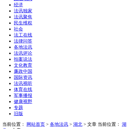
经济
法讯独家
法讯聚焦
民生维权
社会
法工在线
法律问答
各地法讯
法讯评论
拍案说法
文化教育
廉政中国
国际资讯
法讯视听
体育在线
军事播报
健康视野
专题
旧版
当前位置：
网站首页
>
各地法讯
>
湖北
> 文章
当前位置：
湖