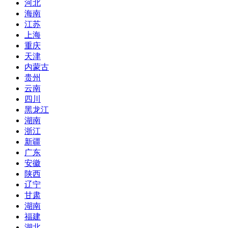
河北
海南
江苏
上海
重庆
天津
内蒙古
贵州
云南
四川
黑龙江
湖南
浙江
新疆
广东
安徽
陕西
辽宁
甘肃
湖南
福建
湖北