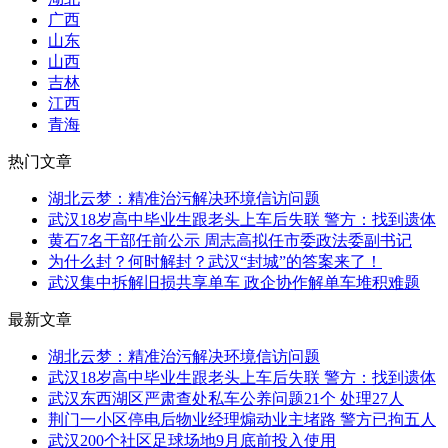
广西
山东
山西
吉林
江西
青海
热门文章
湖北云梦：精准治污解决环境信访问题
武汉18岁高中毕业生跟老头上车后失联 警方：找到遗体
黄石7名干部任前公示 周志高拟任市委政法委副书记
为什么封？何时解封？武汉“封城”的答案来了！
武汉集中拆解旧损共享单车 政企协作解单车堆积难题
最新文章
湖北云梦：精准治污解决环境信访问题
武汉18岁高中毕业生跟老头上车后失联 警方：找到遗体
武汉东西湖区严肃查处私车公养问题21个 处理27人
荆门一小区停电后物业经理煽动业主堵路 警方已拘五人
武汉200个社区足球场地9月底前投入使用