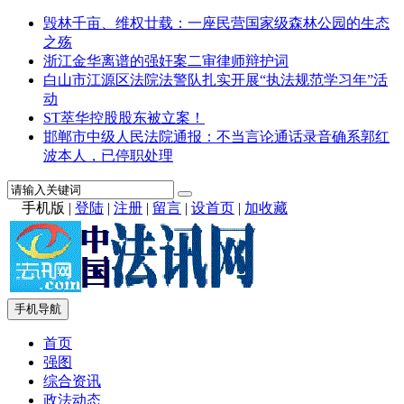
毁林千亩、维权廿载：一座民营国家级森林公园的生态
之殇
浙江金华离谱的强奸案二审律师辩护词
白山市江源区法院法警队扎实开展“执法规范学习年”活
动
ST萃华控股股东被立案！
邯郸市中级人民法院通报：不当言论通话录音确系郭红
波本人，已停职处理
手机版
|
登陆
|
注册
|
留言
|
设首页
|
加收藏
手机导航
首页
强图
综合资讯
政法动态