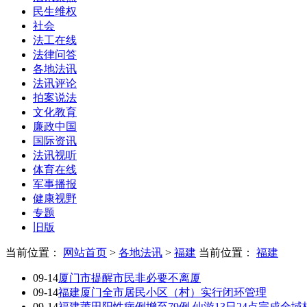
民生维权
社会
法工在线
法律问答
各地法讯
法讯评论
拍案说法
文化教育
廉政中国
国际资讯
法讯视听
体育在线
军事播报
健康视野
专题
旧版
当前位置：
网站首页
>
各地法讯
>
福建
当前位置：
福建
09-14
厦门市提醒市民非必要不离厦
09-14
福建厦门全市居民小区（村）实行闭环管理
09-14
福建莆田阳性病例增至79例 仙游13日24点完成全