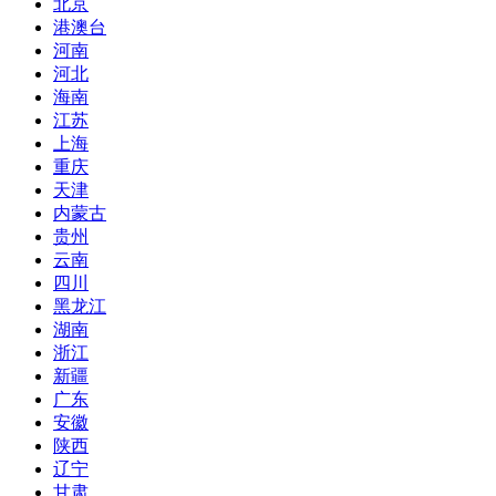
北京
港澳台
河南
河北
海南
江苏
上海
重庆
天津
内蒙古
贵州
云南
四川
黑龙江
湖南
浙江
新疆
广东
安徽
陕西
辽宁
甘肃