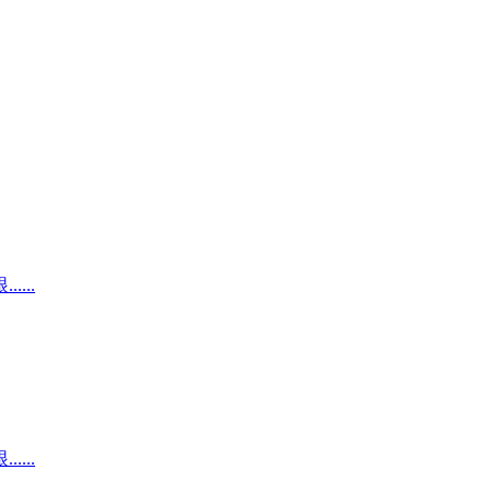
...
...