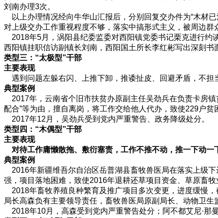
刘南办理3次。
以上办理情况经向牛华山汇报后，分别回复交办件为“木材已清理
对上级交办工作重视程度不够，落实中搞形式主义，被周边群
2018年5月，涡阳县纪委监委对西阳镇党委书记栗克进行
西阳镇挂职信访副镇长刘南，西阳国土所长李红彬写出深刻书
类型三：“太极型”干部
主要表现
遇到问题左躲右闪、上推下卸，推诿扯皮、回避矛盾，不担
典型案例
2017年，云南省个旧市扶贫办原副主任吴劲兵在负责卡房镇
配合”等为由，擅自离岗，将工作交给他人代办，致使229户
2017年12月，吴劲兵受到党内严重警告、政务降级处分。
类型四：“木偶型”干部
主要表现
对待工作庸懒散拖、敷衍塞责，工作不推不动，推一下动一
典型案例
2016年新疆维吾尔自治区岳普湖县畜牧兽医局在落实上级
强，项目落地困难，致使2016年退耕还草项目资金、草原畜
2018年畜牧养殖良种繁育及推广项目多次变更，进度缓慢，截
局长高森负有主要领导责任，畜牧兽医局原副局长、动物卫生
2018年10月，高森受到党内严重警告处分；阿不都艾尼·