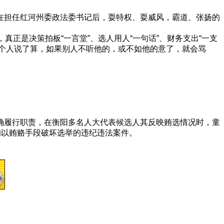
在担任红河州委政法委书记后，耍特权、耍威风，霸道、张扬的
正是决策拍板“一言堂”、选人用人“一句话”、财务支出“一支
一个人说了算，如果别人不听他的，或不如他的意了，就会骂
确履行职责，在衡阳多名人大代表候选人其反映贿选情况时，童
的以贿赂手段破坏选举的违纪违法案件。