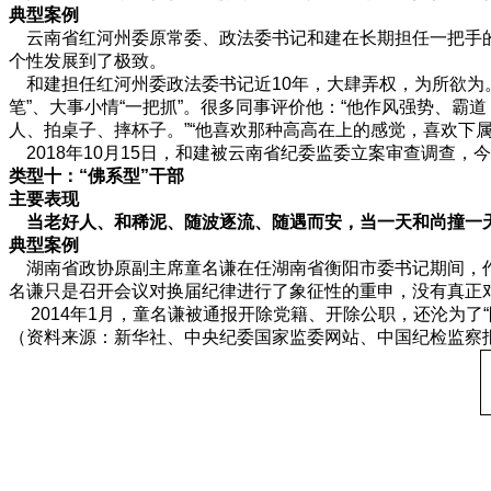
典型案例
云南省红河州委原常委、政法委书记和建在长期担任一把手的
个性发展到了极致。
和建担任红河州委政法委书记近10年，大肆弄权，为所欲为。
笔”、大事小情“一把抓”。很多同事评价他：“他作风强势、
人、拍桌子、摔杯子。”“他喜欢那种高高在上的感觉，喜欢下
2018年10月15日，和建被云南省纪委监委立案审查调查，
类型十：“佛系型”干部
主要表现
当老好人、和稀泥、随波逐流、随遇而安，当一天和尚撞一
典型案例
湖南省政协原副主席童名谦在任湖南省衡阳市委书记期间，作
名谦只是召开会议对换届纪律进行了象征性的重申，没有真正对
2014年1月，童名谦被通报开除党籍、开除公职，还沦为了“
（资料来源：新华社、中央纪委国家监委网站、中国纪检监察