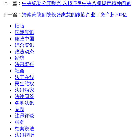
上一篇：
中央纪委公开曝光 六起违反中央八项规定精神问题
下一篇：
海南高院副院长张家慧的家族产业：资产超200亿
旧版
国际资讯
廉政中国
综合资讯
政法动态
经济
法讯聚焦
社会
法工在线
民生维权
法讯独家
法律问答
各地法讯
专题
法讯评论
强图
拍案说法
法讯视听