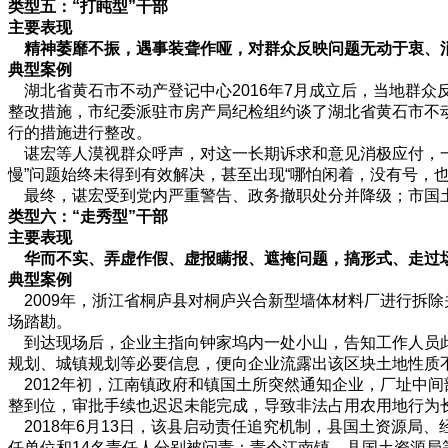
类型五：“打盹型”干部
主要表现
精神萎靡不振，遇事装聋作哑，对群众反映问题无动于衷、
典型案例
湖北省黄石市不动产登记中心2016年7月成立后，当地群众
整改措施，市纪委派驻市房产局纪检组约谈了湖北省黄石市不
行的措施进行整改。
谌宏等人漠视群众呼声，对这一长期诉求和意见消极应付，一
慢”问题始终未得到有效解决，甚至出现“哪怕闲着，没有号，也
最终，谌宏受到党内严重警告、政务撤职处分并降级；市国
类型六：“走秀型”干部
主要表现
华而不实、弄虚作假、虚报瞒报、遮掩问题，搞形式、走过
典型案例
2009年，浙江省桐庐县对桐庐兴合新型墙体材料厂进行拆除
场踏勘。
到达现场后，企业主指向钟家坞内一处小山，告知工作人员此
规划、城镇规划等必要信息，便向企业流露出该区块土地性质
2012年初，江南镇政府和镇国土所突然通知企业，厂址中
整到位，审批手续也迟迟未能完成，导致非法占用农用地行为
2018年6月13日，该县启动责任追究机制，县国土资源局
任单位和14名责任人分别被问责：责令江南镇、县国土资源局