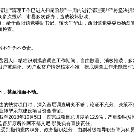
”“清理工作已进入扫尾阶段”“一周内进行清理完毕”“将坚决
众多次投诉，市县多次督办，造成较坏影响。
约谈；给予西阳镇党委副书记、镇长牛华山，西阳镇党委委员杨磊
面检查。
当不作为不负责。
贫困人口精准识别摸底调查工作期间，自由散漫、消极推诿，多次以
贫困户被漏评、59户返贫户情况核定不准，摸底调查工作未能按
下，甚至推而不动。
下达的扶贫项目时，深入基层调查研究不够，论证不充分、决策不
牧业转型示范建设项目资金滞留。
至2018年10月5日，仅完成项目总进度的12.9%，严重影
监督所原所长阿不都艾尼·那曼负有直接责任。
那曼受到撤销党内职务、政务撤职处分，由副科级领导职务降为科