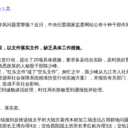
小
+ 大
风问题需警惕？近日，中央纪委国家监委网站公布十种干部作
议，以文件落实文件，缺乏具体工作措施。
扶贫行动，提出了20项具体措施，要求各县结合实际，及时抓
熟悉政策的人秘股干部陈少峰。
定，“红头文件”成了“空头文件”。匆忙之中，陈少峰从九江市人
资源和社会保障系统精准扶贫行动实施方案》，并报告有关部门
，造成不良社会影响。
受到诫勉谈话处理，时任局长陈敏受到通报批评处理。
、落实差。
府陆续接到反映该镇太平村大陆庄葛伟木材加工场违法占用耕地问题的
装部长王博办理4次；交给西阳国土所所长李红彬办理3次；交给