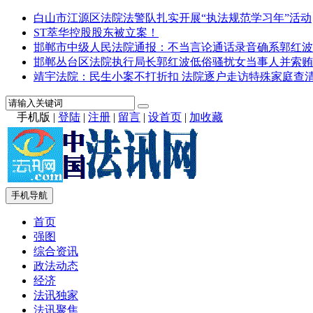
白山市江源区法院法警队扎实开展“执法规范学习年”活动
ST萃华控股股东被立案！
邯郸市中级人民法院通报：不当言论通话录音确系郭红波
邯郸丛台区法院执行局长郭红波低俗骚扰女当事人并索贿
靖宇法院：民生小案不打折扣 法院逐户走访特殊家庭查
手机版
|
登陆
|
注册
|
留言
|
设首页
|
加收藏
手机导航
首页
强图
综合资讯
政法动态
经济
法讯独家
法讯聚焦