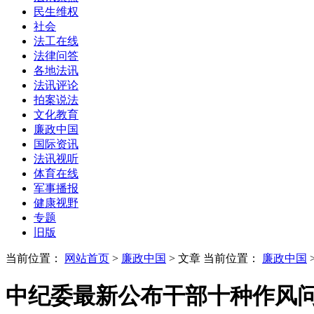
民生维权
社会
法工在线
法律问答
各地法讯
法讯评论
拍案说法
文化教育
廉政中国
国际资讯
法讯视听
体育在线
军事播报
健康视野
专题
旧版
当前位置：
网站首页
>
廉政中国
> 文章
当前位置：
廉政中国
中纪委最新公布干部十种作风