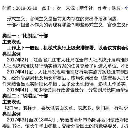
时间：2019-05-18 点击：
次
来源：新华社 作者：佚名
- 
形式主义、官僚主义是当前党内存在的突出矛盾和问题。
干部不担当不作为的表现有哪些？哪些形式主义、官僚主义作
类型一：“比划型”干部
主要表现
工作上下一般粗，机械式执行上级安排部署。以会议贯彻会
典型案例
2017年2月，江西省九江市人社局在全市人社系统开展精准
人社系统精准扶贫行动实施方案的任务交给了刚进入单位、不
2017年4月底，人社局发现精准扶贫行动实施方案还没有制
改，经分管副局长及局长审核后，该局匆匆出台《德安县人力
件未结合当地实际细化举措，且多处出现错误，影响工作落实
2018年4月，陈少峰受到行政警告处分，分管副局长陈丽华
类型二：“说唱型”干部
主要表现
喊口号、装样子，喜欢做表面文章。表态多、调门高，行动少
典型案例
2017年3月至2018年4月，安徽省亳州市涡阳县西阳镇政
委副书记、镇长牛华山签批，交给分管国土的镇党委委员、武