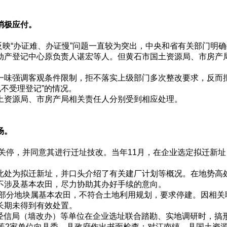
消极应付。
反映“办证难、办证慢”问题一直较为突出，中央和省有关部门明
动产登记中心原负责人谌宏等人。但黄石市国土资源局、市房产
味强调客观条件限制，拒不落实上级部门多次整改要求，反而擅
不受理登记”的情况。
土资源局、市房产局相关责任人分别受到相应处理。
场。
关停，并同意其进行迁址技改。当年11月，在企业选定拟迁新
处为拟迁新址，并口头介绍了有关建厂计划等概况。在地势高
不涉及基本农田，尽力协助其办好手续的意向。
间部分地块属基本农田，不符合土地利用规划，要求停建。因相关
长期未得到有效处置。
、经信局（墙改办）等单位在企业选址联合踏勘、实地调研时，搞
等2家单位向县委、县政府作出书面检查；对江南镇、县国土资