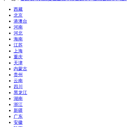
西藏
北京
港澳台
河南
河北
海南
江苏
上海
重庆
天津
内蒙古
贵州
云南
四川
黑龙江
湖南
浙江
新疆
广东
安徽