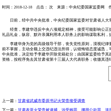
时间：2018-12-18 点击：
次
来源：中央纪委国家监委网 
日前，经中共中央批准，中央纪委国家监委对甘肃省人大常
经查，李建华违反中央八项规定精神，接受可能影响公正执
礼品礼金，纵容、默许亲属利用本人职务上的影响谋取私利，
李建华身为党的高级领导干部，丧失党性原则，漠视纪律要
前不掌握，主动全额上交违纪违法所得，认错悔错态度诚恳，
中央批准，决定给予李建华开除党籍处分；由国家监委给予其
资格，按程序免去其甘肃省第十三届人大代表职务；收缴其违
上一篇：
甘肃省武威市委原书记火荣贵接受调查
下一篇：
甘肃表哥火荣贵被逮捕，涉受贿罪、挪用公款罪、滥