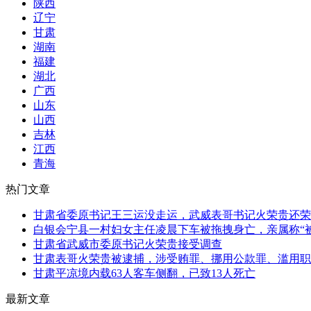
陕西
辽宁
甘肃
湖南
福建
湖北
广西
山东
山西
吉林
江西
青海
热门文章
甘肃省委原书记王三运没走运，武威表哥书记火荣贵还荣
白银会宁县一村妇女主任凌晨下车被拖拽身亡，亲属称“被
甘肃省武威市委原书记火荣贵接受调查
甘肃表哥火荣贵被逮捕，涉受贿罪、挪用公款罪、滥用职
甘肃平凉境内载63人客车侧翻，已致13人死亡
最新文章