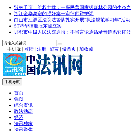
毁林千亩、维权廿载：一座民营国家级森林公园的生态之
浙江金华离谱的强奸案一审律师辩护词
白山市江源区法院法警队扎实开展“执法规范学习年”活动
ST萃华控股股东被立案！
邯郸市中级人民法院通报：不当言论通话录音确系郭红波
手机版
|
登陆
|
注册
|
留言
|
设首页
|
加收藏
手机导航
首页
强图
综合资讯
政法动态
经济
法讯独家
法讯聚焦