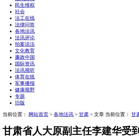
民生维权
社会
法工在线
法律问答
各地法讯
法讯评论
拍案说法
文化教育
廉政中国
国际资讯
法讯视听
体育在线
军事播报
健康视野
专题
旧版
当前位置：
网站首页
>
各地法讯
>
甘肃
> 文章
当前位置：
甘
甘肃省人大原副主任李建华受