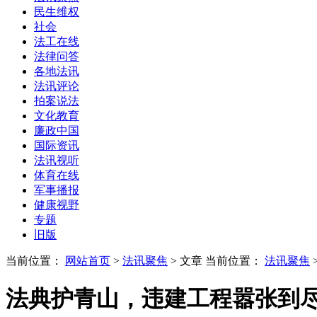
民生维权
社会
法工在线
法律问答
各地法讯
法讯评论
拍案说法
文化教育
廉政中国
国际资讯
法讯视听
体育在线
军事播报
健康视野
专题
旧版
当前位置：
网站首页
>
法讯聚焦
> 文章
当前位置：
法讯聚焦
法典护青山，违建工程嚣张到