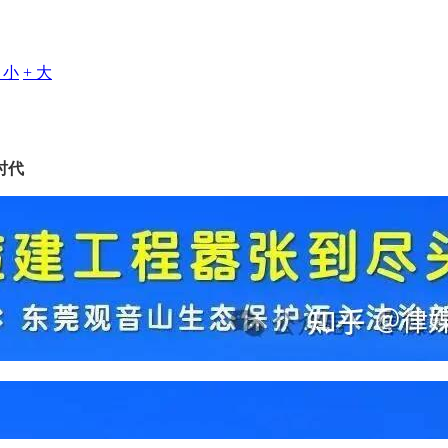
- 小
+ 大
时代