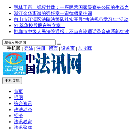
毁林千亩、维权廿载：一座民营国家级森林公园的生态之
浙江金华离谱的强奸案一审律师辩护词
白山市江源区法院法警队扎实开展“执法规范学习年”活动
ST萃华控股股东被立案！
邯郸市中级人民法院通报：不当言论通话录音确系郭红波
手机版
|
登陆
|
注册
|
留言
|
设首页
|
加收藏
手机导航
首页
强图
综合资讯
政法动态
经济
法讯独家
法讯聚焦