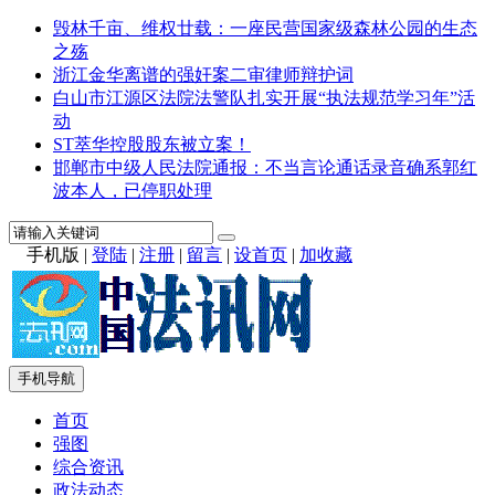
毁林千亩、维权廿载：一座民营国家级森林公园的生态
之殇
浙江金华离谱的强奸案二审律师辩护词
白山市江源区法院法警队扎实开展“执法规范学习年”活
动
ST萃华控股股东被立案！
邯郸市中级人民法院通报：不当言论通话录音确系郭红
波本人，已停职处理
手机版
|
登陆
|
注册
|
留言
|
设首页
|
加收藏
手机导航
首页
强图
综合资讯
政法动态