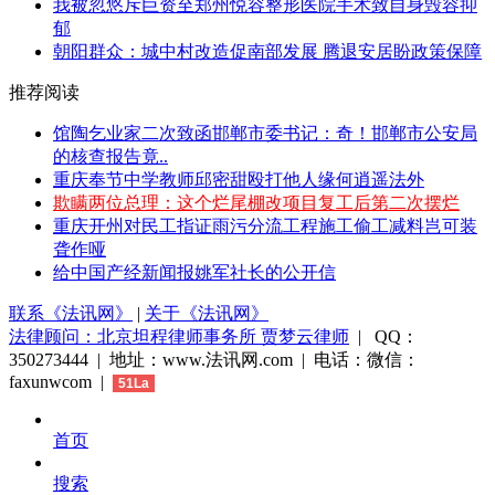
我被忽悠斥巨资至郑州悦容整形医院手术致自身毁容抑
郁
朝阳群众：城中村改造促南部发展 腾退安居盼政策保障
推荐阅读
馆陶乞业家二次致函邯郸市委书记：奇！邯郸市公安局
的核查报告竟..
重庆奉节中学教师邱密甜殴打他人缘何逍遥法外
欺瞒两位总理：这个烂尾棚改项目复工后第二次摆烂
重庆开州对民工指证雨污分流工程施工偷工减料岂可装
聋作哑
给中国产经新闻报姚军社长的公开信
联系《法讯网》
|
关于《法讯网》
法律顾问：北京坦程律师事务所 贾梦云律师
| QQ：
350273444 | 地址：www.法讯网.com | 电话：微信：
faxunwcom |
51La
首页
搜索