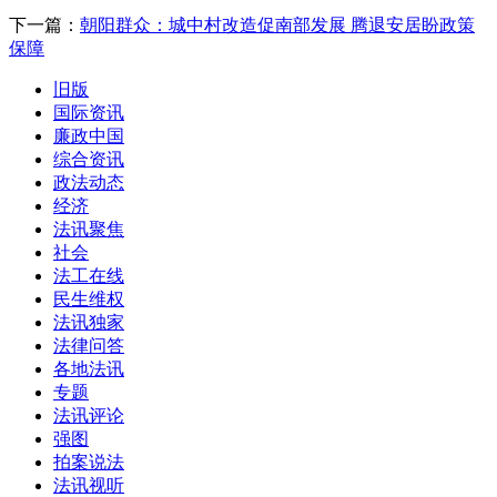
下一篇：
朝阳群众：城中村改造促南部发展 腾退安居盼政策
保障
旧版
国际资讯
廉政中国
综合资讯
政法动态
经济
法讯聚焦
社会
法工在线
民生维权
法讯独家
法律问答
各地法讯
专题
法讯评论
强图
拍案说法
法讯视听