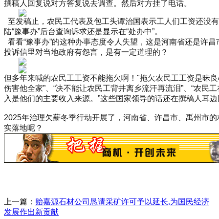
撰稿人回复说对方答复说去调查。然后对方挂了电话。
至发稿止，农民工代表及包工头谭治国表示工人们工资还没有
陆“豫事办”后台查询诉求还是显示在“处办中”。
看看“豫事办”的这种办事态度令人失望，这是河南省还是许昌
投诉信里对当地政府有怨言，是有一定道理的？
但多年来喊的农民工工资不能拖欠啊！"拖欠农民工工资是昧良
伤害他全家”、“决不能让农民工背井离乡流汗再流泪”、“农民
入是他们的主要收入来源。”这些国家领导的话还在撰稿人耳边
2025年治理欠薪冬季行动开展了，河南省、许昌市、禹州市
实落地呢？
上一篇：
贻嘉源石材公司恳请采矿许可予以延长,为国民经济
发展作出新贡献