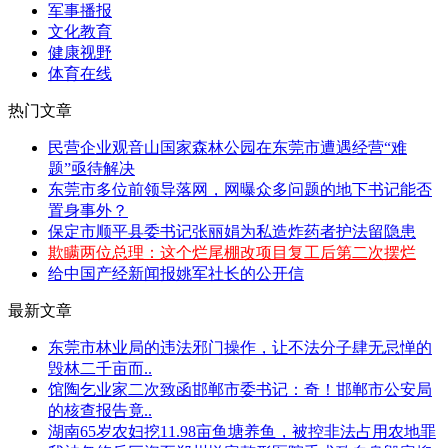
军事播报
文化教育
健康视野
体育在线
热门文章
民营企业观音山国家森林公园在东莞市遭遇经营“难
题”亟待解决
东莞市多位前领导落网，网曝众多问题的地下书记能否
置身事外？
保定市顺平县委书记张丽娟为私造炸药者护法留隐患
欺瞒两位总理：这个烂尾棚改项目复工后第二次摆烂
给中国产经新闻报姚军社长的公开信
最新文章
东莞市林业局的违法邪门操作，让不法分子肆无忌惮的
毁林二千亩而..
馆陶乞业家二次致函邯郸市委书记：奇！邯郸市公安局
的核查报告竟..
湖南65岁农妇挖11.98亩鱼塘养鱼，被控非法占用农地罪