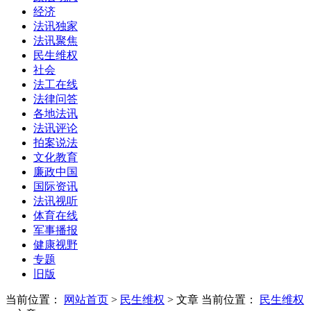
经济
法讯独家
法讯聚焦
民生维权
社会
法工在线
法律问答
各地法讯
法讯评论
拍案说法
文化教育
廉政中国
国际资讯
法讯视听
体育在线
军事播报
健康视野
专题
旧版
当前位置：
网站首页
>
民生维权
> 文章
当前位置：
民生维权