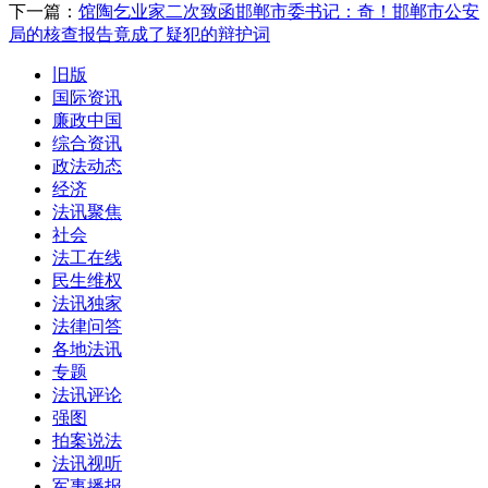
下一篇：
馆陶乞业家二次致函邯郸市委书记：奇！邯郸市公安
局的核查报告竟成了疑犯的辩护词
旧版
国际资讯
廉政中国
综合资讯
政法动态
经济
法讯聚焦
社会
法工在线
民生维权
法讯独家
法律问答
各地法讯
专题
法讯评论
强图
拍案说法
法讯视听
军事播报