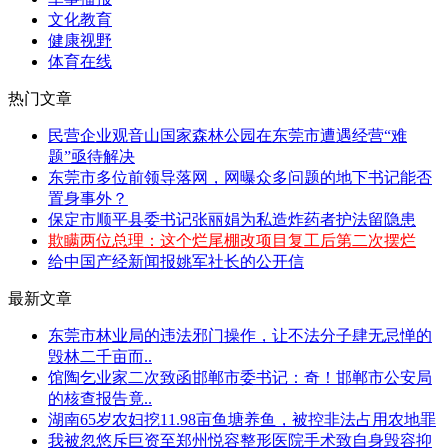
文化教育
健康视野
体育在线
热门文章
民营企业观音山国家森林公园在东莞市遭遇经营“难
题”亟待解决
东莞市多位前领导落网，网曝众多问题的地下书记能否
置身事外？
保定市顺平县委书记张丽娟为私造炸药者护法留隐患
欺瞒两位总理：这个烂尾棚改项目复工后第二次摆烂
给中国产经新闻报姚军社长的公开信
最新文章
东莞市林业局的违法邪门操作，让不法分子肆无忌惮的
毁林二千亩而..
馆陶乞业家二次致函邯郸市委书记：奇！邯郸市公安局
的核查报告竟..
湖南65岁农妇挖11.98亩鱼塘养鱼，被控非法占用农地罪
我被忽悠斥巨资至郑州悦容整形医院手术致自身毁容抑