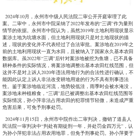
2024年10月，永州市中级人民法院二审公开开庭审理了此
案。二审中，永州市中院采纳了2022年发布的“三调”作为量刑
情节的依据。永州市中院认为，虽然2019年土地利用现状显示
案涉土地为坑塘水面，但土地利用现状只是对土地现状的描
述，现状的变化并不代表经过了合法审批。案涉地在2019年之
前的土地利用现状一直为水田，且被纳入了国家永久基本农田
数据库。虽2022年“三调”后针对案涉地被挖为鱼塘，已不具备
耕种条件的实际情况，将案涉地调整出基本农田红线范围，但
这并不是对上诉人2020年违法用地行为的合法性进行确认，不
能因此认定上诉人非法改变耕地用途的行为不具有刑事违法
性。鉴于案涉地临近河流，地势较低洼，雨季时会被水淹没，
案涉地未种植粮食，“三调”后已被调整出基本农田红线范围等
实际情况，孙小萍非法占用农田的犯罪情节轻微，未造成严重
危害后果，可免予刑事处罚。
2024年11月15日，永州市中院作出二审判决，撤销了道县人
民法院一审判决中“判处有期徒刑一年，并处罚金四万元”，认
为孙小萍犯非法占用农用地罪，但免予刑事处罚。孙小萍要于