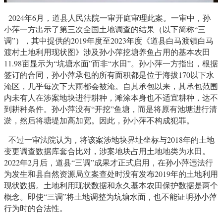
2024年6月，道县人民法院一审开庭审理此案。一审中，孙
小萍一方出示了第三次全国土地调查的结果（以下简称“三
调”），其中提供的2019年度至2023年度《道县白马渡镇白马
渡村土地利用现状图》涉及孙小萍挖塘养鱼占用的基本农田
11.98亩显示为“坑塘水面”而非“水田”。孙小萍一方指出，根据
签订的合同，孙小萍承包的所有面积都是位于海拔170以下水
淹区，几乎每次下大雨都会被淹。自其承包以来，其承包范围
内未有人在涉案地块进行耕种，滩涂本身也不适宜耕种，达不
到耕种条件。孙小萍没有“开挖”鱼塘，而是将原有池塘进行清
淤，然后将塘堤加高加宽。因此，孙小萍不构成犯罪。
不过一审法院认为，将该案涉地块界址坐标与2018年的土地
变更调查数据库套合比对，涉案地块占用土地地类为水田。
2022年2月后，道县“三调”成果才正式启用，在孙小萍违法行
为发生和县自然资源局立案查处时没有发布2019年的土地利用
现状数据。土地利用现状数据和永久基本农田保护数据是两个
概念。即使“三调”将土地调整为坑塘水面，也不能证明孙小萍
行为时的合法性。