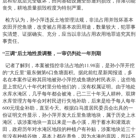
层和犁底层完全破坏，田间基础设施全部遭到损毁，排灌功能
丧失，耕地质量损毁程度为特别严重。
检方认为，孙小萍违反土地管理法规，非法占用并毁坏基本
农田开挖鱼塘，改变被占用基本农田用途，数量较大，犯罪事
实清楚、证据确实、充分，应当以非法占用农用地罪追究其刑
事责任。
“
三调
”后土地性质调整，一审仍判处一年刑期
记者了解到，本案被指控非法占地的11.98亩，是孙小萍开挖
的“大丘里”最东侧第6口鱼塘面积。据此前红星新闻报道，多
名在本案作证称其田地被孙小萍挖成鱼塘的村民表示，这些地
是上世纪八十年代村里分给他们的，没有权属证明。由于地处
水库水淹区，几乎每年都会被淹，已二三十年无人耕种。双牌
水库管理方每年会对村民进行失地补助，后来是给予每人每年
600元现金补助，直至今天。根据白马渡居民委员会出具的一
份证明文件显示，孙小萍开发大丘里鱼塘地块，属于历史上水
淹区，该涉案地块一直以来是一条小溪，用于蓄水和灌溉农
田，政府历年对水淹区地段的种植户有补贴，涉案地块近三十
年没有种植谷物，基本上都在养鱼，因为水淹的原因，所以不