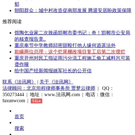
郁
朝阳群众：城中村改造促南部发展 腾退安居盼政策保障
推荐阅读
馆陶乞业家二次致函邯郸市委书记：奇！邯郸市公安局
的核查报告竟..
重庆奉节中学教师邱密甜殴打他人缘何逍遥法外
欺瞒两位总理：这个烂尾棚改项目复工后第二次摆烂
重庆开州对民工指证雨污分流工程施工偷工减料岂可装
聋作哑
给中国产经新闻报姚军社长的公开信
联系《法讯网》
|
关于《法讯网》
法律顾问：北京坦程律师事务所 贾梦云律师
| QQ：
350273444 | 地址：www.法讯网.com | 电话：微信：
faxunwcom |
51La
首页
搜索