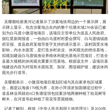
吴耀都给新黄河记者展示了涉案地块周边的一个展示牌，展
示牌上显示，包含涉案地点在内的整个坑塘水域230余亩已被
划为白马渡小微湿地项目，该项目主管单位为道县人民政府。
据红星新闻报道，一份由白马渡村村委会撰写、白马渡镇镇政
府呈报、道县政府某领导签字支持的请示显示，该村因受水淹
影响，内水水面宽，是打造乡村农业、休闲观光的绝佳基地，
拟规划建设白马渡镇渔业养殖休闲观光基地示范项目，打造全
县最大规模的休闲观光重要示范基地。根据该文件，该项目基
地建设内容为对现有水面拓宽、加深、围堤砌护坡，建设休闲
观光步行道等。
吴耀都表示，小微湿地项目规划区域与其自家承包区域重
合，都是以海拔170线为界，在孙小萍清淤加固塘堤过程中，
道县林业局就在6口鱼塘堤坝包括案涉地两侧种植了桂花树等
树木，在河道等处种植了荷花等景观植物。
记者了解到，根据《中华人民共和国土地管理法》及2020年