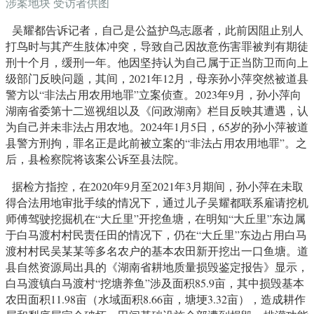
涉案地块 受访者供图
吴耀都告诉记者，自己是公益护鸟志愿者，此前因阻止别人
打鸟时与其产生肢体冲突，导致自己因故意伤害罪被判有期徒
刑十个月，缓刑一年。他因坚持认为自己属于正当防卫而向上
级部门反映问题，其间，2021年12月，母亲孙小萍突然被道县
警方以“非法占用农用地罪”立案侦查。2023年9月，孙小萍向
湖南省委第十二巡视组以及《问政湖南》栏目反映其遭遇，认
为自己并未非法占用农地。2024年1月5日，65岁的孙小萍被道
县警方刑拘，罪名正是此前被立案的“非法占用农用地罪”。之
后，县检察院将该案公诉至县法院。
据检方指控，在2020年9月至2021年3月期间，孙小萍在未取
得合法用地审批手续的情况下，通过儿子吴耀都联系雇请挖机
师傅驾驶挖掘机在“大丘里”开挖鱼塘，在明知“大丘里”东边属
于白马渡村村民责任田的情况下，仍在“大丘里”东边占用白马
渡村村民吴某某等多名农户的基本农田新开挖出一口鱼塘。道
县自然资源局出具的《湖南省耕地质量损毁鉴定报告》显示，
白马渡镇白马渡村“挖塘养鱼”涉及面积85.9亩，其中损毁基本
农田面积11.98亩（水域面积8.66亩，塘埂3.32亩），造成耕作