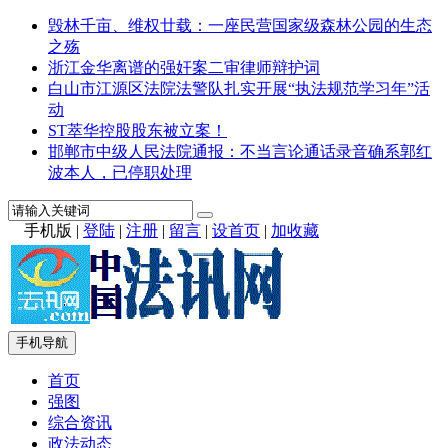
毁林千亩、维权廿载：一座民营国家级森林公园的生态
之殇
浙江金华离谱的强奸案二审律师辩护词
白山市江源区法院法警队扎实开展“执法规范学习年”活
动
ST萃华控股股东被立案！
邯郸市中级人民法院通报：不当言论通话录音确系郭红
波本人，已停职处理
手机版
|
登陆
|
注册
|
留言
|
设首页
|
加收藏
手机导航
首页
强图
综合资讯
政法动态