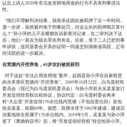
认定上诉人2020年非法改变耕地用途的行为不具有刑事违法
性。
“我们不理解判决结果，我母亲还因此被羁押了近一年时间。
退一步讲，虽然被判免于刑事处罚，但这么长的羁押期又算什
么？”孙小萍的儿子吴耀都告诉新黄河记者，在二审判决下达
后，他们一直在为脱去罪名而奔走。目前，母子二人已把刑事
申诉状，连同居委会开具的证明一同递交到湖南省高院，正等
待法院的进一步裁决。
在荒塘内开挖养鱼，65岁农妇被抓获刑
对于这起“非法占用农用地”案件，起因是孙小萍在自家租赁
的水库库区荒塘内“开挖养鱼”。2005年10月22日，白马渡村民
委员会（现已为白马渡居民委员会）与孙小萍前夫吴某某签订
开发堤坝经营权出租协议，协议约定：白马渡村委会将本
村“大丘里”开发堤坝170水位线内荒塘（不包括责任田）发包
给吴某某，租期60年。据悉，双牌水库于1962年建成，建成后
涉案地块全部属于170水位线内。2019年5月，吴某某与孙小萍
签下《离婚协议书》后，将“开发堤坝经营权”转交给孙小萍。