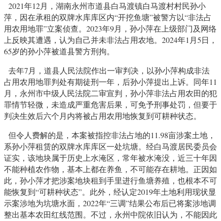
2021年12月，湖南永州市道县白马渡镇白马渡村村民孙小
萍，因在承租的双牌水库库区内“开挖鱼塘”被警方以“非法占
用农用地罪”立案侦查。2023年9月，孙小萍在上级部门及网络
上反映其遭遇，认为自己并未非法占用农地。2024年1月5日，
65岁的孙小萍被道县警方刑拘。
去年7月，道县人民法院作出一审判决，以孙小萍构成非法
占用农用地罪判处有期徒刑一年，后孙小萍提出上诉。同年11
月，永州市中级人民法院二审宣判，孙小萍非法占用农田的犯
罪情节轻微，未造成严重危害后果，可免予刑事处罚，但要于
判决生效后六个月内将被占用农用地恢复到可耕种状态。
但令人费解的是，本案被指控非法占地的11.98亩涉案土地，
系孙小萍租赁的双牌水库库区一处坑塘。经白马渡居民委员会
证实，该地块属于历史上水淹区，常年被水淹没，近三十年因
不能种植农作物，基本上都在养鱼，不可能存在耕地。正因如
此，孙小萍才把涉案地块租到手里进行鱼塘养殖，也根本不可
能恢复到“可耕种状态”。此外，经认定2019年土地利用现状显
示案涉地为坑塘水面，2022年“三调”结果公布后已将案涉地调
整出基本农田红线范围。不过，永州中院依旧认为，不能因此