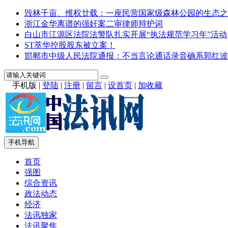
毁林千亩、维权廿载：一座民营国家级森林公园的生态之
浙江金华离谱的强奸案二审律师辩护词
白山市江源区法院法警队扎实开展“执法规范学习年”活动
ST萃华控股股东被立案！
邯郸市中级人民法院通报：不当言论通话录音确系郭红波
手机版
|
登陆
|
注册
|
留言
|
设首页
|
加收藏
手机导航
首页
强图
综合资讯
政法动态
经济
法讯独家
法讯聚焦