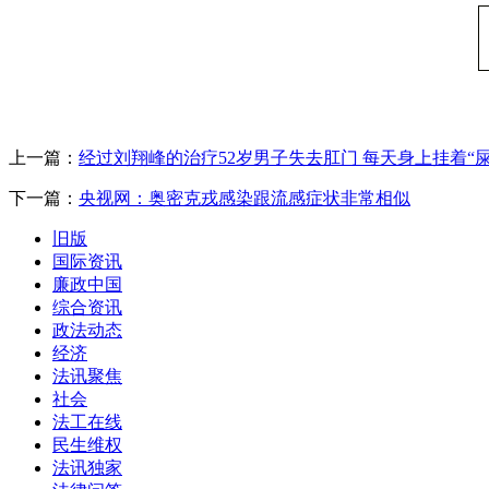
上一篇：
经过刘翔峰的治疗52岁男子失去肛门 每天身上挂着“屎
下一篇：
央视网：奥密克戎感染跟流感症状非常相似
旧版
国际资讯
廉政中国
综合资讯
政法动态
经济
法讯聚焦
社会
法工在线
民生维权
法讯独家