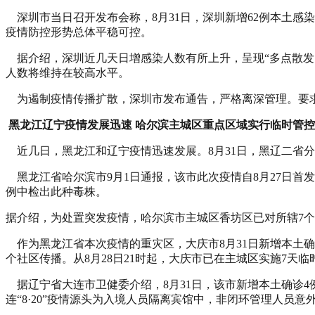
深圳市当日召开发布会称，8月31日，深圳新增62例本土感染
疫情防控形势总体平稳可控。
据介绍，深圳近几天日增感染人数有所上升，呈现“多点散发
人数将维持在较高水平。
为遏制疫情传播扩散，深圳市发布通告，严格离深管理。要求广
黑龙江辽宁疫情发展迅速 哈尔滨主城区重点区域实行临时管控
近几日，黑龙江和辽宁疫情迅速发展。8月31日，黑辽二省分别
黑龙江省哈尔滨市9月1日通报，该市此次疫情自8月27日首发
例中检出此种毒株。
据介绍，为处置突发疫情，哈尔滨市主城区香坊区已对所辖7个街道
作为黑龙江省本次疫情的重灾区，大庆市8月31日新增本土确诊
个社区传播。从8月28日21时起，大庆市已在主城区实施7天
据辽宁省大连市卫健委介绍，8月31日，该市新增本土确诊4例
连“8·20”疫情源头为入境人员隔离宾馆中，非闭环管理人员