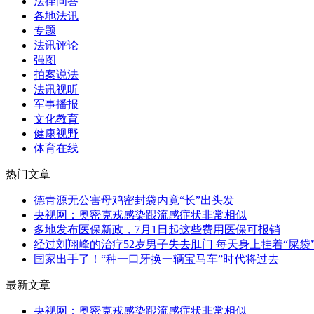
法律问答
各地法讯
专题
法讯评论
强图
拍案说法
法讯视听
军事播报
文化教育
健康视野
体育在线
热门文章
德青源无公害母鸡密封袋内竟“长”出头发
央视网：奥密克戎感染跟流感症状非常相似
多地发布医保新政，7月1日起这些费用医保可报销
经过刘翔峰的治疗52岁男子失去肛门 每天身上挂着“屎袋
国家出手了！“种一口牙换一辆宝马车”时代将过去
最新文章
央视网：奥密克戎感染跟流感症状非常相似