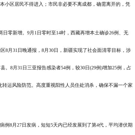
非本小区居民不得进入；市民非必要不离成都，确需离开的，凭
两日零新增。9月1日零时至14时，西藏再增本土确诊26例、无
区8月31日晚通报，8月30日，新疆实现了社会面清零目标，涉
8月31日三亚报告感染者54例，较30日(29例)增加25例，占
化转运风险防范。高度重视阳性人员住处消杀，确保不漏一个家
例8月27日发病，短短5天内已经发展到了第4代，平均潜伏期