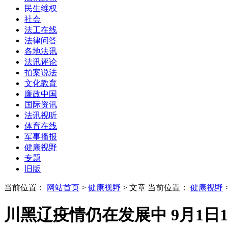
民生维权
社会
法工在线
法律问答
各地法讯
法讯评论
拍案说法
文化教育
廉政中国
国际资讯
法讯视听
体育在线
军事播报
健康视野
专题
旧版
当前位置：
网站首页
>
健康视野
> 文章
当前位置：
健康视野
川黑辽疫情仍在发展中 9月1日