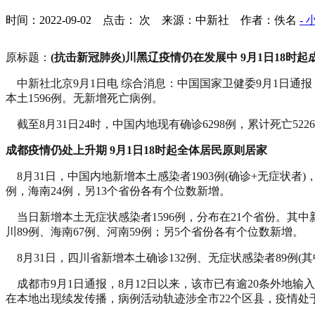
时间：2022-09-02 点击：
次
来源：中新社 作者：佚名
- 
原标题：
(抗击新冠肺炎)川黑辽疫情仍在发展中 9月1日18时
中新社北京9月1日电 综合消息：中国国家卫健委9月1日通报，
本土1596例。无新增死亡病例。
截至8月31日24时，中国内地现有确诊6298例，累计死亡522
成都疫情仍处上升期 9月1日18时起全体居民原则居家
8月31日，中国内地新增本土感染者1903例(确诊+无症状者)，
例，海南24例，另13个省份各有个位数新增。
当日新增本土无症状感染者1596例，分布在21个省份。其中新
川89例、海南67例、河南59例；另5个省份各有个位数新增。
8月31日，四川省新增本土确诊132例、无症状感染者89例(其中
成都市9月1日通报，8月12日以来，该市已有逾20条外地输入
在本地出现续发传播，病例活动轨迹涉全市22个区县，疫情处