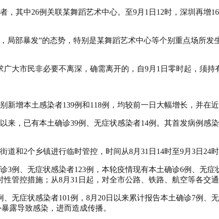
者，其中26例关联某舞蹈艺术中心。至9月1日12时，深圳再增1
，局部暴发”的态势，特别是某舞蹈艺术中心等个别重点场所发
大市民非必要不离深，确需离开的，自9月1日零时起，须持有
新增本土感染者139例和118例，均较前一日大幅增长，并在
以来，已有本土确诊39例、无症状感染者14例。其首发病例感染
和2个乡镇进行临时管控，时间从8月31日14时至9月3日24
3例、无症状感染者123例，本轮疫情现有本土确诊6例、无症
临时性管控措施；从8月31日起，对全市公路、铁路、航空等各交
、无症状感染者101例，8月20日以来累计报告本土确诊7例、
意外暴露导致感染，进而造成传播。