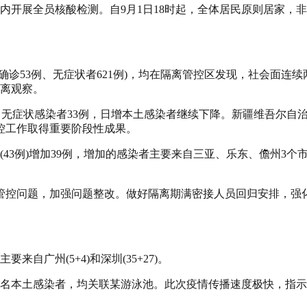
内开展全员核酸检测。自9月1日18时起，全体居民原则居家，
(确诊53例、无症状者621例)，均在隔离管控区发现，社会面连续
隔离观察。
、无症状感染者33例，日增本土感染者继续下降。新疆维吾尔自治
控工作取得重要阶段性成果。
3例)增加39例，增加的感染者主要来自三亚、乐东、儋州3个市县。
控问题，加强问题整改。做好隔离期满密接人员回归安排，强
自广州(5+4)和深圳(35+27)。
6名本土感染者，均关联某游泳池。此次疫情传播速度极快，指示病